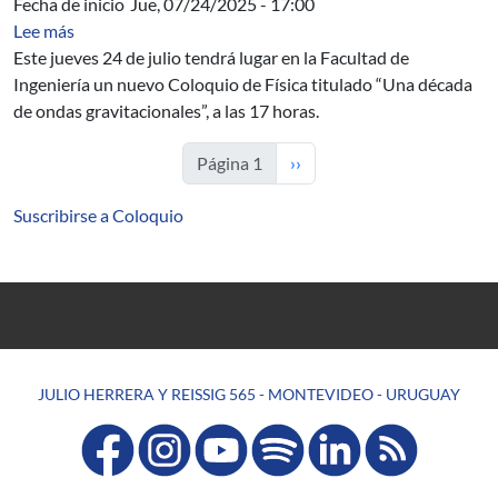
Fecha de inicio
Jue, 07/24/2025 - 17:00
sobre Nuevo Coloquio de Física: “Una década de ondas 
Lee más
Este jueves 24 de julio tendrá lugar en la Facultad de
Ingeniería un nuevo Coloquio de Física titulado “Una década
de ondas gravitacionales”, a las 17 horas.
Siguiente página
Página 1
››
Suscribirse a Coloquio
JULIO HERRERA Y REISSIG 565 - MONTEVIDEO - URUGUAY