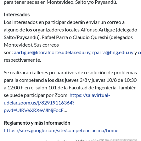
para tener sedes en Montevideo, Salto y/o Paysandú.
Interesados
Los interesados en participar deberán enviar un correo a
alguno de los organizadores locales Alfonso Artigue (delegado
Salto/Paysandú), Rafael Parra o Claudio Qureshi (delegados
Montevideo). Sus correos
son:
aartigue@litoralnorte.udelar.edu.uy
,
rparra@fing.edu.uy
y
c
respectivamente.
Se realizarán talleres preparativos de resolución de problemas
para la competencia los días jueves 3/8 y jueves 10/8 de 10:30
a 12:00 h en el salón 101 de la Facultad de Ingeniería. También
se puede participar por Zoom:
https://salavirtual-
udelar.zoom.us/j/82919116364?
pwd=UlRVeXRXeVJlNjFocE
…
Reglamento y más información
https://sites.google.com/site/competenciacima/home