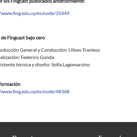
r los Fingcast publicados anteriormente:
//www.fing.edu.uy/es/node/35449
de Fingcast bajo cero
oducción General y Conducción: Ulises Travieso
alización: Federico Gonda
istente técnica y diseño: Sofía Lagomarsino
formación
//www.fing.edu.uy/es/node/48368