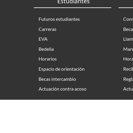
Estudiantes
Futuros estudiantes
Conv
Carreras
Beca
EVA
Llam
Bedelia
Marc
Horarios
Hora
Espacio de orientación
Reci
Becas intercambio
Regl
Actuación contra acoso
Actu