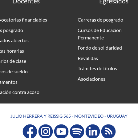
Docentes
Egresados
ocatorias financiables
Carreras de posgrado
s posgrado
Cursos de Educación
Permanente
ados abiertos
Fondo de solidaridad
as horarias
Reválidas
rios de clase
Trámites de títulos
bos de sueldo
Asociaciones
amentos
ación contra acoso
JULIO HERRERA Y REISSIG 565 - MONTEVIDEO - URUGUAY