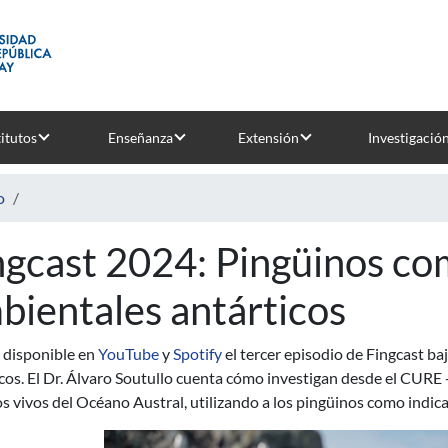
titutos
Enseñanza
Extensión
Investigació
o
ngcast 2024: Pingüinos co
bientales antárticos
 disponible en
YouTube
y
Spotify
el tercer episodio de Fingcast b
cos. El Dr. Álvaro Soutullo cuenta cómo investigan desde el CURE 
s vivos del Océano Austral, utilizando a los pingüinos como indi