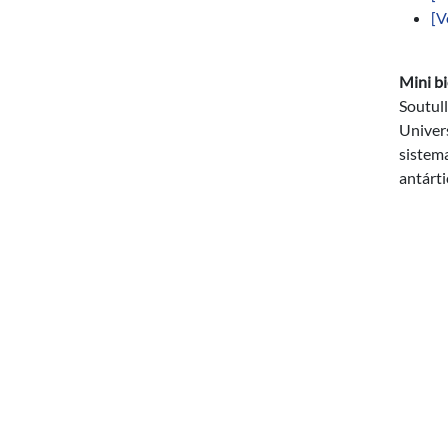
[V
Mini bi
Soutull
Univers
sistema
antárti