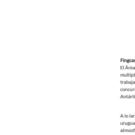
Fingca
El Área
multipl
trabaja
concurs
Antárti
A lo la
uruguay
atmosfé