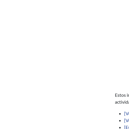
Estos i
activid
[V
[V
[E