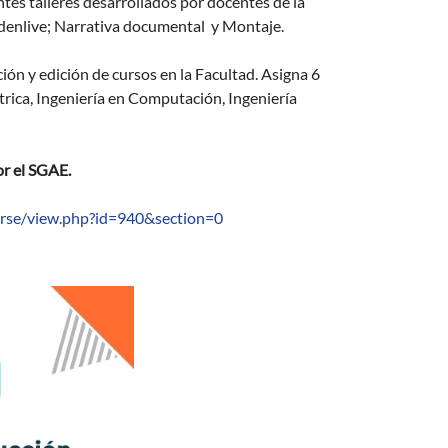
tes talleres desarrollados por docentes de la
denlive; Narrativa documental y Montaje.
mación y edición de cursos en la Facultad. Asigna 6
ctrica, Ingeniería en Computación, Ingeniería
por el SGAE.
ourse/view.php?id=940&section=0