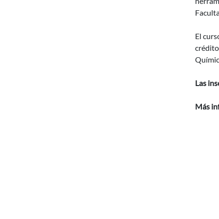
herrami
Facult
El curs
crédito
Químic
Las ins
Más in