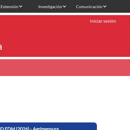
Extensión
Investigación
Comunicación
Iniciar sesión
a
s 3D EDM (2026) - Agrimensura