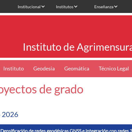
Institucional
Institutos
Enseñanza
Instituto de Agrimensur
Instituto
Geodesia
Geomática
Técnico Legal
oyectos de grado
 2026
Densificación de redes geodésicas GNSS e integración con rede