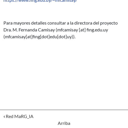
Para mayores detalles consultar a la directora del proyecto
Dra. M. Fernanda Camisay (
mfcamisay
[at]
fing.edu.uy
(mfcamisay[at]fing[dot]edu[dot]uy)
).
‹
Red MaRG_IA
Arriba