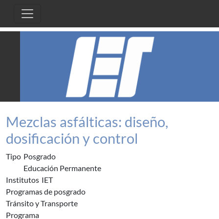
Pasar al contenido principal
Mezclas asfálticas: diseño,
dosificación y control
Tipo
Posgrado
Educación Permanente
Institutos
IET
Programas de posgrado
Tránsito y Transporte
Programa