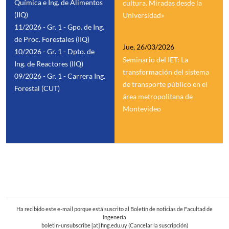
Química e Ing. de Alimentos
cultura. Miradas desde la
(IIQ)
Universidad»
11/2026 - Gr. 1 - Gpo. de Ing.
de Proc. Forestales (IIQ)
Jue, 26/03/2026
10/2026 - Gr. 1 - Dpto. de
Seminario del IET: La
Ing. de Reactores (IIQ)
transformación del sistema
09/2026 - Gr. 1 - Carrera Ing.
de transporte público en el
Forestal (CUT)
área metropolitana de
Montevideo
comunicacion
[at]
fing
Ha recibido este e-mail porque está suscrito al Boletín de noticias de Facultad de
Ingenería
boletin-unsubscribe
[at]
fing.edu.uy
(Cancelar la suscripción)