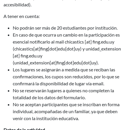
accesibilidad).
A tener en cuenta:
No podrán ser más de 20 estudiantes por institución.
En caso de que ocurra un cambio en la participación es
esencial notificarlo al mail
chicastics
[at]
fing.edu.uy
(chicastics[at]fing[dot]edu[dot]uy)
y
unidad_extension
[at]
fing.edu.uy
(unidad_extension[at]fing[dot]edu[dot]uy)
.
Los lugares se asignarán a medida que se reciban las
confirmaciones, los cupos son reducidos, por lo que se
confirmará la disponibilidad de lugar vía email.
No se reservarán lugares a quienes no completen la
totalidad de los datos del formulario.
No se aceptan participantes que se inscriban en forma
individual, acompañadas de un familiar, ya que deben
venir con la institución educativa.
Datos de la actividad