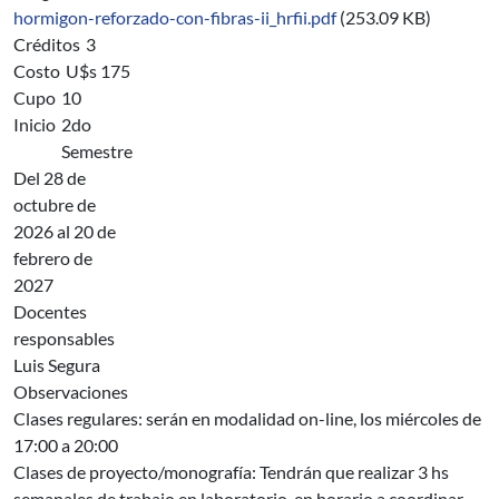
hormigon-reforzado-con-fibras-ii_hrfii.pdf
(253.09 KB)
Créditos
3
Costo
U$s 175
Cupo
10
Inicio
2do
Semestre
Del 28 de
octubre de
2026 al 20 de
febrero de
2027
Docentes
responsables
Luis Segura
Observaciones
Clases regulares: serán en modalidad on-line, los miércoles de
17:00 a 20:00
Clases de proyecto/monografía: Tendrán que realizar 3 hs
semanales de trabajo en laboratorio, en horario a coordinar