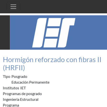
Pasar al contenido principal
Hormigón reforzado con fibras II
(HRFII)
Tipo
Posgrado
Educación Permanente
Institutos
IET
Programas de posgrado
Ingeniería Estructural
Programa