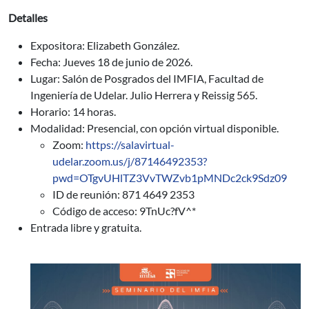
Detalles
Expositora: Elizabeth González.
Fecha: Jueves 18 de junio de 2026.
Lugar: Salón de Posgrados del IMFIA, Facultad de
Ingeniería de Udelar. Julio Herrera y Reissig 565.
Horario: 14 horas.
Modalidad: Presencial, con opción virtual disponible.
Zoom:
https://salavirtual-
udelar.zoom.us/j/87146492353?
pwd=OTgvUHlTZ3VvTWZvb1pMNDc2ck9Sdz09
ID de reunión: 871 4649 2353
Código de acceso: 9TnUc?fV^*
Entrada libre y gratuita.