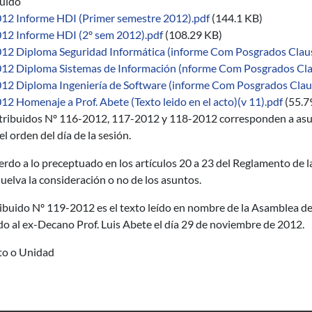
buido
12 Informe HDI (Primer semestre 2012).pdf
(144.1 KB)
12 Informe HDI (2º sem 2012).pdf
(108.29 KB)
12 Diploma Seguridad Informática (informe Com Posgrados Claus
12 Diploma Sistemas de Información (nforme Com Posgrados Cla
12 Diploma Ingeniería de Software (informe Com Posgrados Clau
2 Homenaje a Prof. Abete (Texto leido en el acto)(v 11).pdf
(55.7
stribuidos Nº 116-2012, 117-2012 y 118-2012 corresponden a asu
el orden del día de la sesión.
rdo a lo preceptuado en los artículos 20 a 23 del Reglamento de l
uelva la consideración o no de los asuntos.
ribuido Nº 119-2012 es el texto leído en nombre de la Asamblea de
do al ex-Decano Prof. Luis Abete el día 29 de noviembre de 2012.
uto o Unidad