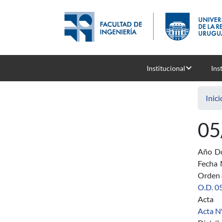
Pasar al contenido principal
Institucional
Ins
Inici
05
Año
D
Fecha
Orden 
O.D. 0
Acta
Acta Nº