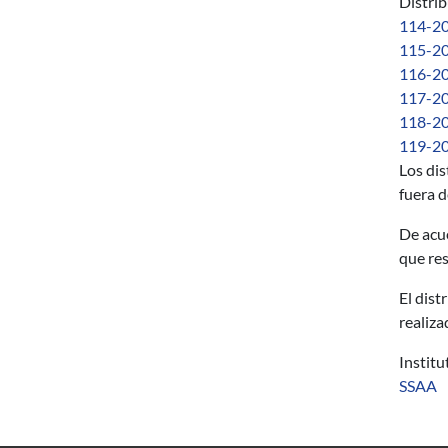
Distri
114-20
115-20
116-20
117-20
118-20
119-201
Los di
fuera d
De acue
que res
El dist
realiza
Instit
SSAA