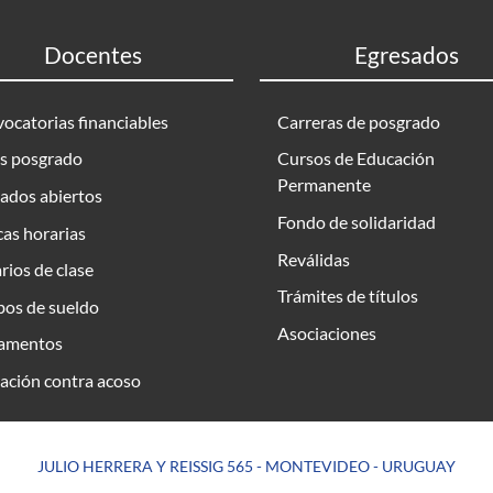
Docentes
Egresados
ocatorias financiables
Carreras de posgrado
s posgrado
Cursos de Educación
Permanente
ados abiertos
Fondo de solidaridad
as horarias
Reválidas
rios de clase
Trámites de títulos
bos de sueldo
Asociaciones
amentos
ación contra acoso
JULIO HERRERA Y REISSIG 565 - MONTEVIDEO - URUGUAY