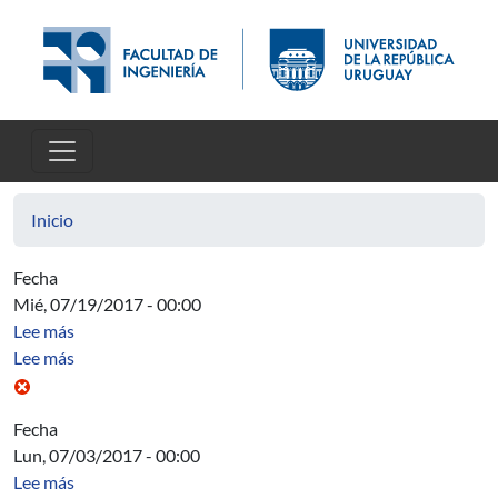
Pasar al contenido principal
Inicio
Fecha
Mié, 07/19/2017 - 00:00
sobre Acta Asamblea 19/07, 27/07, 3/08
Lee más
sobre Jornada de 10 años de la Unidad y 15 años de los 
Lee más
Fecha
Lun, 07/03/2017 - 00:00
sobre Acta Directiva
Lee más