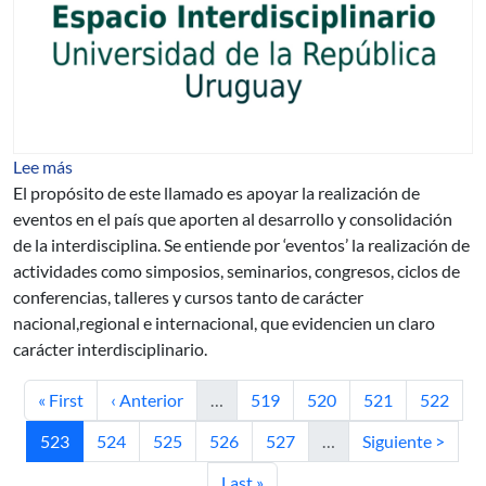
sobre Programa de apoyo a la realización de eventos inte
Lee más
El propósito de este llamado es apoyar la realización de
eventos en el país que aporten al desarrollo y consolidación
de la interdisciplina. Se entiende por ‘eventos’ la realización de
actividades como simposios, seminarios, congresos, ciclos de
conferencias, talleres y cursos tanto de carácter
nacional,regional e internacional, que evidencien un claro
carácter interdisciplinario.
Primera página
Página anterior
Página
Página
Página
Página
« First
‹ Anterior
…
519
520
521
522
Página actual
Página
Página
Página
Página
Siguiente página
523
524
525
526
527
…
Siguiente >
Última página
Last »