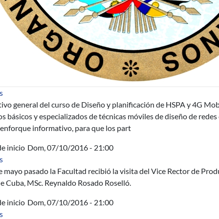
sobre Curso El diseño y planificación de HSPA y 4G Mobile Bro
s
tivo
general de
l curso de Diseño
y planificación de
HSPA
y 4G
Mob
os
básicos y especializados
de
técnicas
móviles
de diseño de redes
 enforque informativo
, para
que los part
e inicio
Dom, 07/10/2016 - 21:00
sobre Información sobre la UCI - Universidad de Ciencias Inform
s
e mayo pasado la Facultad recibió la visita del Vice Rector de Pro
de Cuba, MSc. Reynaldo Rosado Roselló.
e inicio
Dom, 07/10/2016 - 21:00
sobre Convocatoria: presentación de Posters para el Foro Abier
s