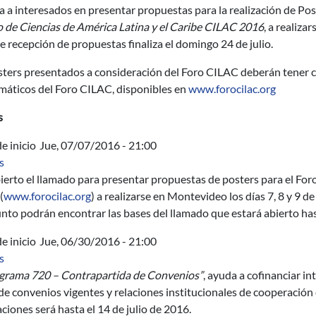
a a interesados en presentar propuestas para la realización de Pos
o de Ciencias de América Latina y el Caribe CILAC 2016
, a realiza
e recepción de propuestas finaliza el domingo 24 de julio.
sters presentados a consideración del Foro CILAC deberán tener 
emáticos del Foro CILAC, disponibles en
www.forocilac.org
s
e inicio
Jue, 07/07/2016 - 21:00
sobre Foro Abierto de Ciencias Latinoamérica y Caribe CILAC - 
s
ierto el llamado para presentar propuestas de posters para el For
(
www.forocilac.org
) a realizarse en Montevideo los días 7, 8 y 9 d
nto podrán encontrar las bases del llamado que estará abierto hast
e inicio
Jue, 06/30/2016 - 21:00
sobre Programa 720: Contrapartida de Convenios - segundo se
s
grama 720 – Contrapartida de Convenios”
, ayuda a cofinanciar i
e convenios vigentes y relaciones institucionales de cooperación 
ciones será hasta el 14 de julio de 2016.