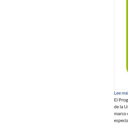
Lee má
El Pro
de la U
marco d
especia