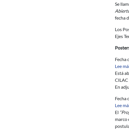
Se llam
Abiert
fecha d
Los Po
Ejes T
Poster
Fecha d
Lee má
Está ab
CILAC 
En adju
Fecha d
Lee má
El
“Pro
marco d
postula