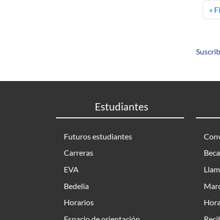
Pri
« F
Suscrib
Estudiantes
Futuros estudiantes
Conv
Carreras
Beca
EVA
Llam
Bedelia
Marc
Horarios
Hora
Espacio de orientación
Reci