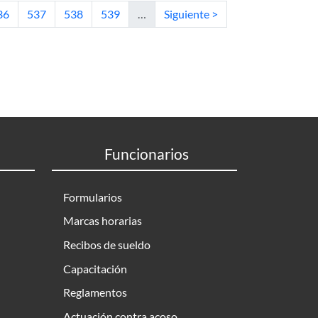
tual
ágina
Página
Página
Página
Siguiente página
36
537
538
539
…
Siguiente >
Funcionarios
Formularios
Marcas horarias
Recibos de sueldo
Capacitación
Reglamentos
Actuación contra acoso