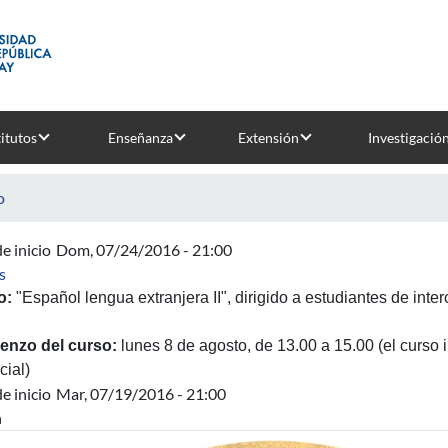
titutos
Enseñanza
Extensión
Investigació
o
e inicio
Dom, 07/24/2016 - 21:00
sobre Curso de Español para estudiantes de intercambio extran
s
o:
"Español lengua extranjera II", dirigido a estudiantes de inte
nzo del curso:
lunes 8 de agosto, de 13.00 a 15.00 (el curso 
cial)
e inicio
Mar, 07/19/2016 - 21:00
n