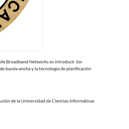
adband Networks
ile
Broadband Networks es i
ntroducir
los
de banda ancha
y
la tecnología
de planificación
áticas. Cuba
dución de la Universidad de Ciencias Informáticas
to de Ciencias Latinoamérica y Caribe CILAC