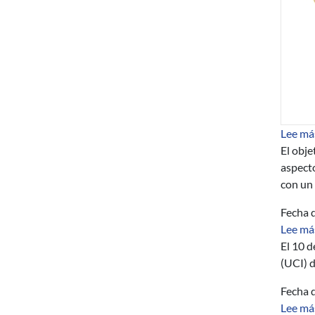
Lee má
El obje
aspect
con
un
Fecha d
Lee má
El 10 d
(UCI) 
Fecha d
Lee má