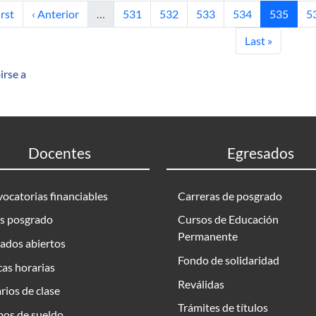
mera página
Página anterior
Página
Página
Página
Página
Página ac
P
irst
‹ Anterior
…
531
532
533
534
535
5
Última página
Last »
irse a
Docentes
Egresados
ocatorias financiables
Carreras de posgrado
s posgrado
Cursos de Educación
Permanente
ados abiertos
Fondo de solidaridad
as horarias
Reválidas
rios de clase
Trámites de títulos
bos de sueldo