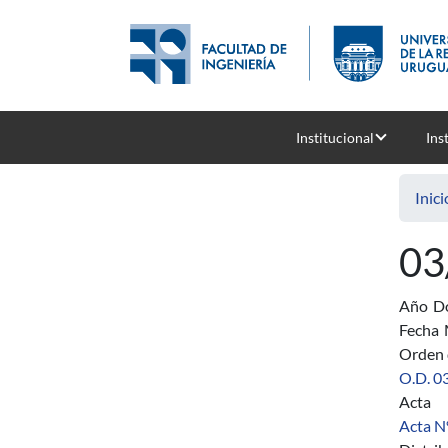
Pasar al contenido principal
Institucional
Ins
Inici
03
Año
D
Fecha
Orden 
O.D. 03
Acta
Acta Nº