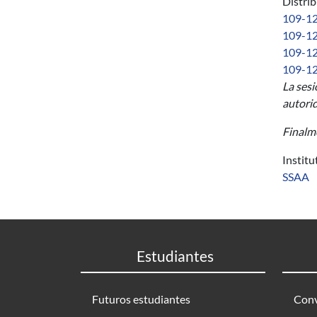
Distri
109-12 
109-12 
109-12 
109-12
La sesi
autorid
Finalme
Instit
SSAA
Estudiantes
Futuros estudiantes
Conv