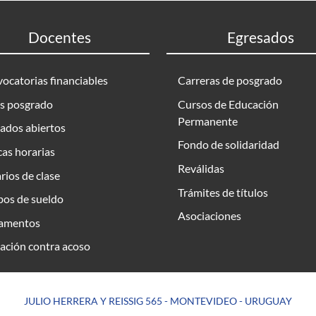
Docentes
Egresados
ocatorias financiables
Carreras de posgrado
s posgrado
Cursos de Educación
Permanente
ados abiertos
Fondo de solidaridad
as horarias
Reválidas
rios de clase
Trámites de títulos
bos de sueldo
Asociaciones
amentos
ación contra acoso
JULIO HERRERA Y REISSIG 565 - MONTEVIDEO - URUGUAY