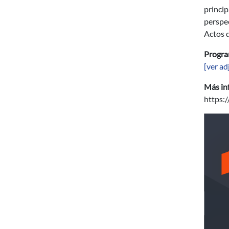
princip
perspec
Actos d
Progr
[ver ad
Más in
https: