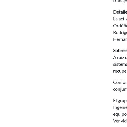
trabajo
Detalle
La acti
Ordóñez
Rodrigo
Hernán
Sobre 
A raíz 
sistema
recuper
Conform
conjunt
El grup
Ingenie
equipos
Ver vid