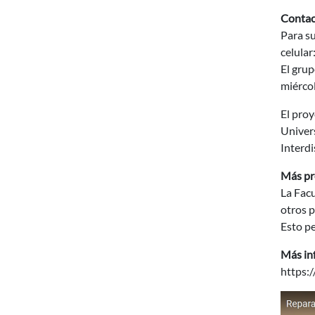
Contac
Para su
celular
El grup
miércol
El proy
Univers
Interdi
Más pr
La Facu
otros p
Esto pe
Más in
https: