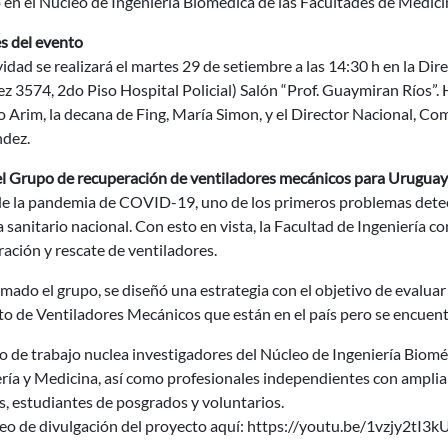
 en el Núcleo de Ingeniería Biomédica de las Facultades de Medicin
s del evento
vidad se realizará el martes 29 de setiembre a las 14:30 h en la Di
 3574, 2do Piso Hospital Policial) Salón “Prof. Guaymiran Ríos”. Ha
 Arim, la decana de Fing, María Simon, y el Director Nacional, C
dez.
el Grupo de recuperación de ventiladores mecánicos para Uruguay
de la pandemia de COVID-19, uno de los primeros problemas detecta
 sanitario nacional. Con esto en vista, la Facultad de Ingeniería c
ación y rescate de ventiladores.
ado el grupo, se diseñó una estrategia con el objetivo de evaluar 
o de Ventiladores Mecánicos que están en el país pero se encuentr
o de trabajo nuclea investigadores del Núcleo de Ingeniería Biom
ría y Medicina, así como profesionales independientes con amplia 
, estudiantes de posgrados y voluntarios.
eo de divulgación del proyecto aquí: https://youtu.be/1vzjy2tI3k