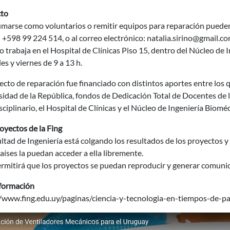
to
marse como voluntarios o remitir equipos para reparación pueden 
: +598 99 224 514, o al correo electrónico: natalia.sirino@gmail.c
o trabaja en el Hospital de Clínicas Piso 15, dentro del Núcleo de 
es y viernes de 9 a 13 h.
ecto de reparación fue financiado con distintos aportes entre lo
idad de la República, fondos de Dedicación Total de Docentes de la
sciplinario, el Hospital de Clínicas y el Núcleo de Ingeniería Biomé
oyectos de la Fing
ltad de Ingeniería está colgando los resultados de los proyectos 
aíses la puedan acceder a ella libremente.
rmitirá que los proyectos se puedan reproducir y generar comunid
formación
//www.fing.edu.uy/paginas/ciencia-y-tecnologia-en-tiempos-de-