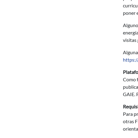
curricu
poner e
Algunos
energía
visitas
Algunas
https:/
Plataf
Como fo
publica
GAIE. 
Requis
Para p
otras F
orienta