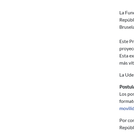
La Fund
Repúbli
Brusel
Este Pr
proyecc
Esta e
más vit
La Ude
Postul
Los pos
formato
movili
Por con
Repúbli