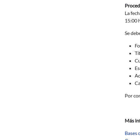
Proced
La fech
15:00 h
Se debe
Fo
Tí
Cu
Es
Ac
Ca
Por con
Más in
Bases 