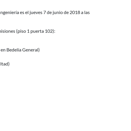
Ingeniería es el jueves 7 de junio de 2018 a las
siones (piso 1 puerta 102):
o en Bedelía General)
ltad)