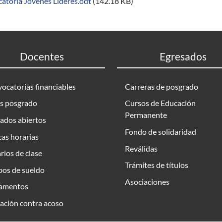
atoria Jóvenes Líderes.odt
(142.18 KB)
Docentes
Egresados
ocatorias financiables
Carreras de posgrado
s posgrado
Cursos de Educación
Permanente
ados abiertos
Fondo de solidaridad
as horarias
Reválidas
rios de clase
Trámites de títulos
bos de sueldo
Asociaciones
amentos
ación contra acoso