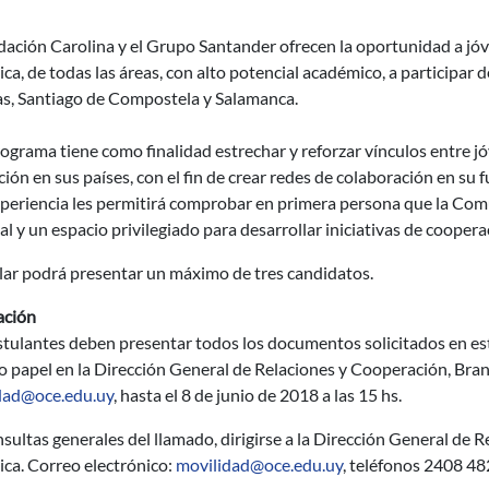
ación Carolina y el Grupo Santander ofrecen la oportunidad a jóve
ca, de todas las áreas, con alto potencial académico, a participa
as, Santiago de Compostela y Salamanca.
ograma tiene como finalidad estrechar y reforzar vínculos entre jó
ión en sus países, con el fin de crear redes de colaboración en su fu
xperiencia les permitirá comprobar en primera persona que la Com
al y un espacio privilegiado para desarrollar iniciativas de coopera
lar podrá presentar un máximo de tres candidatos.
ación
tulantes deben presentar todos los documentos solicitados en est
 papel en la Dirección General de Relaciones y Cooperación, Brand
dad@oce.edu.uy
, hasta el 8 de junio de 2018 a las 15 hs.
sultas generales del llamado, dirigirse a la Dirección General de 
ca. Correo electrónico:
movilidad@oce.edu.uy
, teléfonos 2408 4