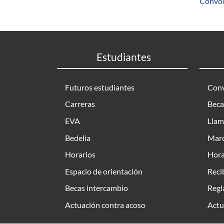
Convoc
Estudiantes
Futuros estudiantes
Conv
Carreras
Beca
EVA
Llam
Bedelia
Marc
Horarios
Hora
Espacio de orientación
Reci
Becas intercambio
Regl
Actuación contra acoso
Actu