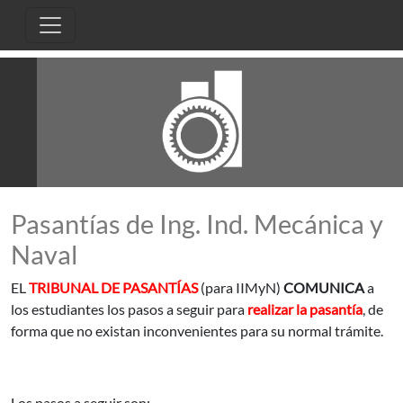
Pasar al contenido principal
Pasantías de Ing. Ind. Mecánica y
Naval
EL
TRIBUNAL DE PASANTÍAS
(para IIMyN)
COMUNICA
a
los estudiantes los pasos a seguir para
realizar la pasantía
, de
forma que no existan inconvenientes para su normal trámite.
Los pasos a seguir son: