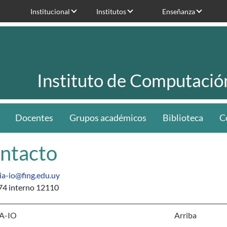
Institucional
Institutos
Enseñanza
Instituto de Computació
Docentes
Grupos académicos
Biblioteca
C
ntacto
ia-io@fing.edu.uy
4 interno 12110
A-IO
Arriba