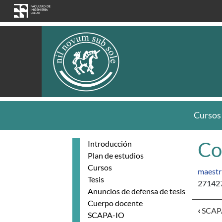
Pasar al contenido principal
Cursos
Co
Introducción
Plan de estudios
Cursos
maestr
Tesis
271427
Anuncios de defensa de tesis
Cuerpo docente
‹
SCAP
SCAPA-IO