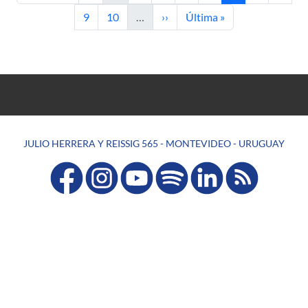
Page
Page
Next page
Last page
9
10
…
››
Última »
JULIO HERRERA Y REISSIG 565 - MONTEVIDEO - URUGUAY