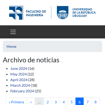
Skip to main content
Home
Archivo de noticias
June 2024
(16)
May 2024
(22)
April 2024
(28)
March 2024
(18)
February 2024
(25)
First page
Previous page
Page
Page
Page
Page
Current page
Page
Page
« Primera
‹‹
…
2
3
4
5
6
7
8