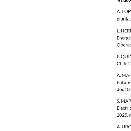
residuo
A.
LÓPE
planta
L. HER
Energét
Operaci
P. QUI
Chile.
A. MAR
Future 
doi:10
S. MAR
Electri
2025. 
A. URQ