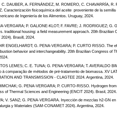
,  C. DAUBER, A. FERNÁNDEZ, M. ROMERO, C. CHAVARRÍA, R. 
. Caracterización fisicoquímica del aceite  proveniente de la semilla
ericano de Ingeniería de los Alimentos. Uruguay, 2024.
A-VERGARA; P. GALIONE-KLOT; F. FAVRE; J. RODRIGUEZ; G. GIL;
s. traditional housing: a field measurement approach. 20th Brazilian
2024). Brasill, 2024.
OIR ENGELHARDT; G. PENA-VERGARA; P. CURTO RISSO. The effect o
ustion behavior and interchangeability. 20th Brazilian Congress of 
 2024.
TOS LEMES; C. E. TUNA; G. PENA-VERGARA; T. AVERALDO BIMES
do à comparação de métodos de pré-tratamento de biomassa. 
TION AND TRANSMISSION - CLAGTEE 2024. Argentina, 2024. 
IMCHAK; G. PENA-VERGARA; P. CURTO-RISSO. Hydrogen from urban 
s of Thermal Sciences and Engineering (ENCIT 2024). Brasil, 2024.
VA; V. SANZ; G. PENA-VERGARA. Inyección de mezclas h2-GN en red
alurgia y Materiales (SAM-CONAMET 2024). Argentina, 2024.