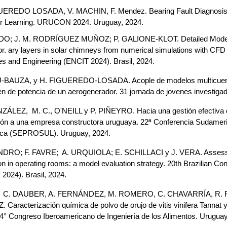
UEREDO LOSADA, V. MACHIN, F. Mendez. Bearing Fault Diagnosis: A
er Learning. URUCON 2024. Uruguay, 2024. 
DO; J. M. RODRÍGUEZ MUÑOZ; P. GALIONE-KLOT. Detailed Model & Ex
or. ary layers in solar chimneys from numerical simulations with CFD
s and Engineering (ENCIT 2024). Brasil, 2024.
-BAUZA, y H. FIGUEREDO-LOSADA. Acople de modelos multicuerpo y 
ren de potencia de un aerogenerador.​ 31 jornada de jovenes investi
ÁLEZ,  M. C., O'NEILL y P. PIÑEYRO. Hacia una gestión efectiva de
ión a una empresa constructora uruguaya. 22ª Conferencia Sudamerica
ca (SEPROSUL). Uruguay, 2024.
NDRO; F. FAVRE;  A. URQUIOLA; E. SCHILLACI y J. VERA. Assessment
on in operating rooms: a model evaluation strategy. 20th Brazilian C
2024). Brasil, 2024.
,  C. DAUBER, A. FERNÁNDEZ, M. ROMERO, C. CHAVARRÍA, R. 
. Caracterización química de polvo de orujo de vitis vinifera Tannat y 
4° Congreso Iberoamericano de Ingeniería de los Alimentos. Uruguay