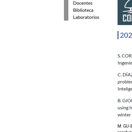
Docentes
Biblioteca
Laboratorios
20
S. COR
Ingeni
C. DÍA
proble
Intelig
B. GIO
using 
winter 
M. GU-