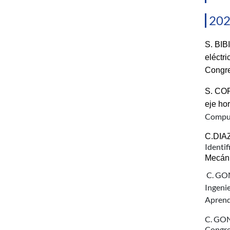
20
S. BIB
eléctr
Congre
S. COR
eje hor
Comput
C.DIA
Identif
Mecáni
C. GON
Ingeni
Aprendi
C. GONZ
Congres