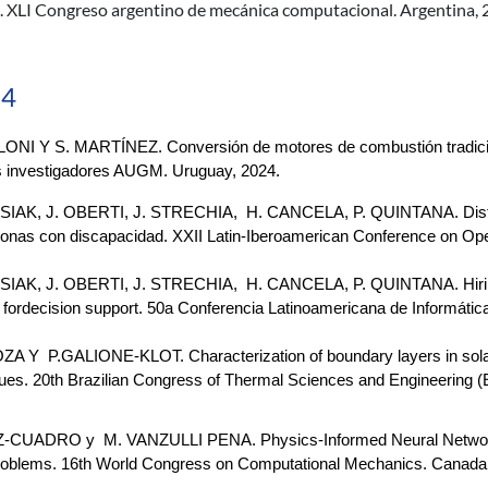
. XLI Congreso argentino de mecánica computacional. Argentina, 
24
LONI Y S. MARTÍNEZ. Conversión de motores de combustión tradicio
s investigadores AUGM. Uruguay, 2024.
IAK, J. OBERTI, J. STRECHIA,  H. CANCELA, P. QUINTANA. Distribuc
onas con discapacidad. XXII Latin-Iberoamerican Conference on Op
SIAK, J. OBERTI, J. STRECHIA,  H. CANCELA, P. QUINTANA. Hiring p
fordecision support. 50a Conferencia Latinoamericana de Informática
A Y  P.GALIONE-KLOT. Characterization of boundary layers in sola
ues. 20th Brazilian Congress of Thermal Sciences and Engineering (
Z-CUADRO y  M. VANZULLI PENA. Physics-Informed Neural Networks f
roblems. 16th World Congress on Computational Mechanics. Canada