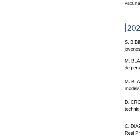
vacuna
20
S. BIBI
jovene
M. BLAS
de pers
M. BLA
models 
D. CROZ
techniq
C. DÍA
Real P