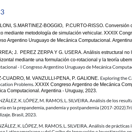
23
ILONI, S.MARTINEZ-BOGGIO,  P.CURTO-RISSO. Conversión de 
ico mediante metodología de simulación vehicular. XXXIX Congr
so Argentino Uruguayo de Mecánica Computacional. Argentina
REA; J.  PEREZ ZERPA Y G. USERA. Análisis estructural no li
izontal mediante una formulación co-rotacional y la teoría ubem
acional - I Congreso Argentino Uruguayo de Mecánica Computaci
Exploring the C
Z-CUADRO, M. VANZULLI-PENA, P. GALIONE. 
ication Problems.
XXXIX Congreso Argentino de Mecánica Compu
ca Computacional. Argentina - Uruguay, 2023.
ZÁLEZ, K. LÓPEZ, M. RAMOS, L. SILVEIRA. Análisis de los resulta
ería en la prepandemia, pandemia y postpandemia (2017-2022).Tr
zaje. Brasil, 2023.
ÁLEZ, K. LÓPEZ, M. RAMOS, L. SILVEIRA. Análisis de prácticas inc
o Latinoamericano y del Caribe de Innovación e Investigación en 