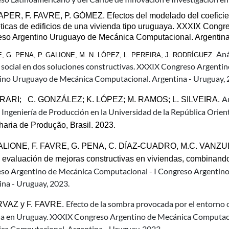
PER, F. FAVRE, P. GÓMEZ. Efectos del modelado del coeficien
ticas de edificios de una vivienda tipo uruguaya. XXXIX Congr
so Argentino Uruguayo de Mecánica Computacional. Argentina
Aná
, G. PENA, P. GALIONE, M. N. LÓPEZ, L. PEREIRA, J. RODRÍGUEZ. 
s social en dos soluciones constructivas. XXXIX Congreso Argent
ino Uruguayo de Mecánica Computacional. Argentina - Uruguay, 
An
RARI;   C. GONZÁLEZ; K. LÓPEZ; M. RAMOS; L. SILVEIRA. 
 Ingeniería de Producción en la Universidad de la República Orien
aria de Produção, Brasil. 2023.
ALIONE, F. FAVRE, G. PENA, C. DÍAZ-CUADRO, M.C. VANZULLI. 
a evaluación de mejoras constructivas en viviendas, combinand
so Argentino de Mecánica Computacional - I Congreso Argentin
ina - Uruguay, 2023.
Efecto de la sombra provocada por el entorno 
VAZ y F. FAVRE. 
da en Uruguay. XXXIX Congreso Argentino de Mecánica Computaci
ca Computacional. Argentina - Uruguay, 2023.