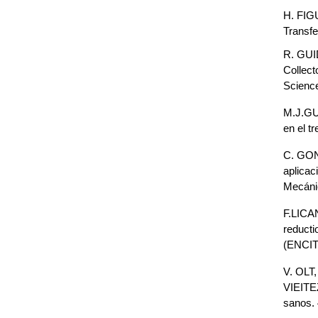
H. FIG
Transf
R. GUI
Collect
Science
M.J.GU
en el t
C. GONZ
aplicac
Mecáni
F.LICA
reducti
(ENCIT 
V. OLT
VIEITEZ
sanos. 