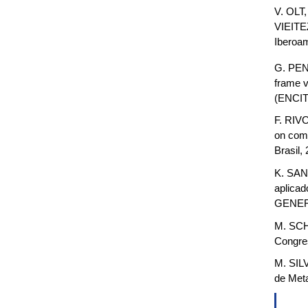
V. OLT
VIEITEZ
Iberoam
G. PEN
frame v
(ENCIT 
F. RIV
on comb
Brasil,
K. SAN
aplica
GENERA
M. SCH
Congres
M. SIL
de Met