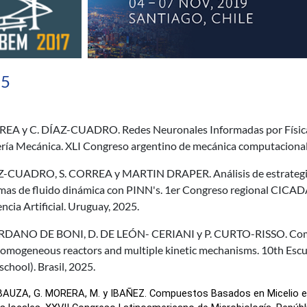
25
REA y C. DÍAZ-CUADRO. Redes Neuronales Informadas por Física 
ería Mecánica. XLI Congreso argentino de mecánica computacional
Z-CUADRO, S. CORREA y MARTIN DRAPER. Análisis de estrategias 
mas de fluido dinámica con PINN's. 1er Congreso regional CICADA
encia Artificial. Uruguay, 2025.
RDANO DE BONI, D. DE LEÓN- CERIANI y P. CURTO-RISSO. Comp
homogeneous reactors and multiple kinetic mechanisms. 10th Escu
school). Brasil, 2025.
BAUZA, G. MORERA, M. y IBAÑEZ. Compuestos Basados en Micelio en 