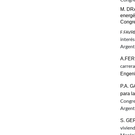
M. DRA
energé
Congre
F.FAVRE
interé
Argent
A.FER
carrera
Engenh
P.A. G
para l
Congre
Argent
S. GER
vivien
Mecáni