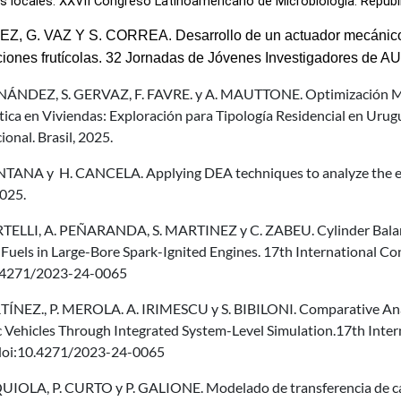
s locales. XXVII Congreso Latinoamericano de Microbiología. Repúbl
Z, G. VAZ Y S. CORREA. Desarrollo de un actuador mecánico 
ciones frutícolas. 32 Jornadas de Jóvenes Investigadores de A
NÁNDEZ, S. GERVAZ, F. FAVRE. y A. MAUTTONE. Optimización Mult
ica en Viviendas: Exploración para Tipología Residencial en Urugu
onal. Brasil, 2025.
NTANA y H. CANCELA. Applying DEA techniques to analyze the e
2025.
TELLI, A. PEÑARANDA, S. MARTINEZ y C. ZABEU. Cylinder Balanci
Fuels in Large-Bore Spark-Ignited Engines. 17th International Con
.4271/2023-24-0065
TÍNEZ., P. MEROLA. A. IRIMESCU y S. BIBILONI. Comparative Anal
c Vehicles Through Integrated System-Level Simulation.17th Intern
doi:10.4271/2023-24-0065
UIOLA, P. CURTO y P. GALIONE. Modelado de transferencia de cal