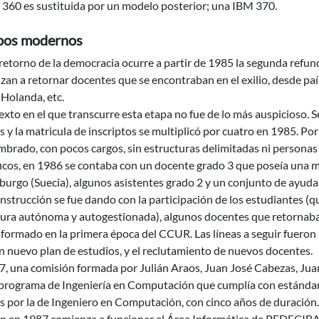
 360 es sustituida por un modelo posterior; una IBM 370.
pos modernos
retorno de la democracia ocurre a partir de 1985 la segunda refu
an a retornar docentes que se encontraban en el exilio, desde pa
 Holanda, etc.
exto en el que transcurre esta etapa no fue de lo más auspicioso. Se
s y la matricula de inscriptos se multiplicó por cuatro en 1985. Po
rado, con pocos cargos, sin estructuras delimitadas ni personas 
ficos, en 1986 se contaba con un docente grado 3 que poseía una 
urgo (Suecia), algunos asistentes grado 2 y un conjunto de ayuda
nstrucción se fue dando con la participación de los estudiantes (
ura autónoma y autogestionada), algunos docentes que retornaban 
formado en la primera época del CCUR. Las líneas a seguir fueron 
n nuevo plan de estudios, y el reclutamiento de nuevos docentes.
7, una comisión formada por Julián Araos, Juan José Cabezas, Ju
programa de Ingeniería en Computación que cumplía con estándares
s por la de Ingeniero en Computación, con cinco años de duración.
n en 1987 comienza a funcionar el Área Informática de PEDECIBA.