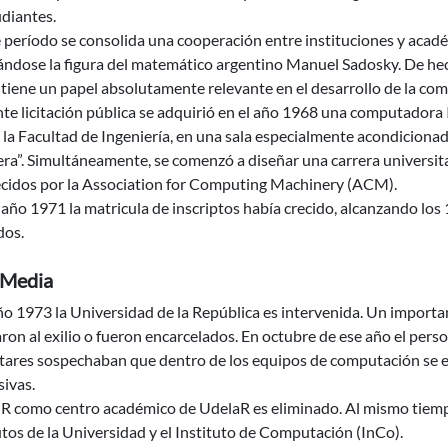
diantes.
e período se consolida una cooperación entre instituciones y aca
ándose la figura del matemático argentino Manuel Sadosky. De h
tiene un papel absolutamente relevante en el desarrollo de la com
e licitación pública se adquirió en el año 1968 una computadora 
 la Facultad de Ingeniería, en una sala especialmente acondicionada
era”. Simultáneamente, se comenzó a diseñar una carrera universitar
ecidos por la Association for Computing Machinery (ACM).
 año 1971 la matricula de inscriptos había crecido, alcanzando los
dos.
 Media
ño 1973 la Universidad de la República es intervenida. Un import
on al exilio o fueron encarcelados. En octubre de ese año el pers
litares sospechaban que dentro de los equipos de computación se 
ivas.
R como centro académico de UdelaR es eliminado. Al mismo tiempo,
os de la Universidad y el Instituto de Computación (InCo).