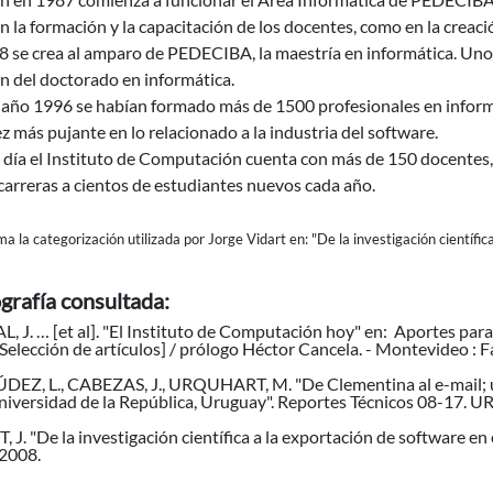
n la formación y la capacitación de los docentes, como en la creaci
 se crea al amparo de PEDECIBA, la maestría en informática. Unos 
n del doctorado en informática.
l año 1996 se habían formado más de 1500 profesionales en inform
z más pujante en lo relacionado a la industria del software.
día el Instituto de Computación cuenta con más de 150 docentes, 
carreras a cientos de estudiantes nuevos cada año.
oma la categorización utilizada por Jorge Vidart en: "De la investigación científi
ografía consultada:
 J. … [et al]. "El Instituto de Computación hoy" en: Aportes para
Selección de artículos] / prólogo Héctor Cancela. - Montevideo : F
EZ, L., CABEZAS, J., URQUHART, M. "De Clementina al e-mail; un
niversidad de la República, Uruguay". Reportes Técnicos 08-17. U
 J. "De la investigación científica a la exportación de software en
2008.