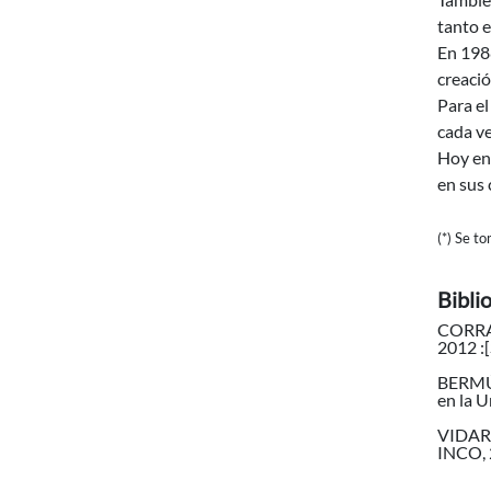
tanto e
En 1988
creació
Para e
cada ve
Hoy en 
en sus 
(*) Se t
Bibli
CORRAL,
2012 :[
BERMÚD
en la U
VIDART,
INCO, 