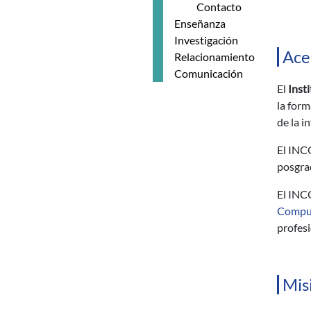
Contacto
Enseñanza
Investigación
Acer
Relacionamiento
Comunicación
El
Inst
la form
de la i
El INC
posgrad
El INCO
Compu
profes
Mis