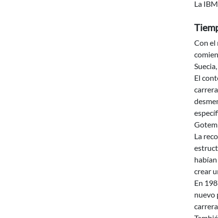
La IBM
Tiem
Con el 
comienz
Suecia,
El cont
carrera
desmemb
especí
Gotemb
La reco
estruct
habían 
crear u
En 198
nuevo 
carrera
Tambié