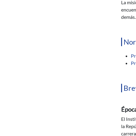
La misi
encuent
demás.
Nor
Pr
Pr
Bre
Época
El Ins
la Repú
carrer