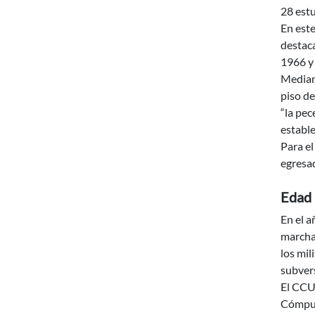
28 estu
En est
destac
1966 y 
Mediant
piso de
“la pec
establ
Para el
egresa
Edad
En el a
marchar
los mi
subvers
El CCU
Cómput