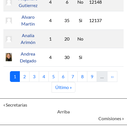
4
6
No
12148
Gutierrez
Alvaro
4
35
Si
12137
Martin
Analía
1
20
No
Arimón
Andrea
4
30
Si
Delgado
Página actual
Página
Página
Página
Página
Página
Página
Página
Página
Siguient
1
2
3
4
5
6
7
8
9
…
››
Última página
Último »
‹
Secretarías
Arriba
Comisiones
›