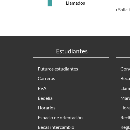
Llamados
‹
Solici
Estudiantes
Futuros estudiantes
Conv
Carreras
Beca
EVA
Llam
Bedelia
Marc
Horarios
Hora
Espacio de orientación
Reci
Becas intercambio
Regl