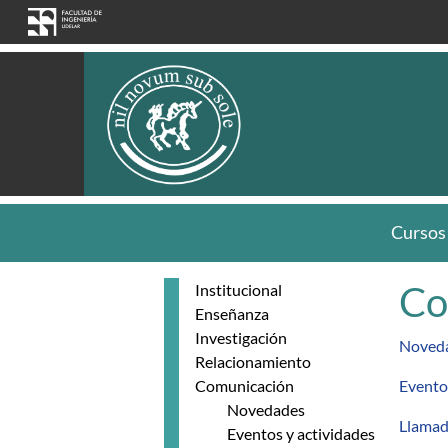
Pasar al contenido principal
Cursos
Co
Institucional
Enseñanza
Investigación
Noved
Relacionamiento
Comunicación
Evento
Novedades
Llama
Eventos y actividades