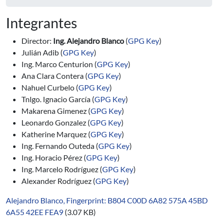
Integrantes
Director:
Ing. Alejandro Blanco
(
GPG Key
)
Julián Adib (
GPG Key
)
Ing. Marco Centurion (
GPG Key
)
Ana Clara Contera (
GPG Key
)
Nahuel Curbelo (
GPG Key
)
Tnlgo. Ignacio García (
GPG Key
)
Makarena Gimenez (
GPG Key
)
Leonardo Gonzalez (
GPG Key
)
Katherine Marquez (
GPG Key
)
Ing. Fernando Outeda (
GPG Key
)
Ing. Horacio Pérez (
GPG Key
)
Ing. Marcelo Rodríguez (
GPG Key
)
Alexander Rodríguez (
GPG Key
)
Alejandro Blanco, Fingerprint: B804 C00D 6A82 575A 45BD
6A55 42EE FEA9
(3.07 KB)