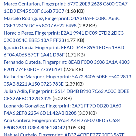
Marco Centurion, Fingerprint: 6770 20E9 2628 C600 C0A7
1CD9 E945 500F 616B 73C7
(1.68 KB)
Marcelo Rodriguez, Fingerprint: 04A3 0AEF 00BC A68C
C8F3 23C9 DC65 8007 6E22 F498
(2.82 KB)
Horacio Perez, Fingerprint: E2A1 9941 DC09 E7D2 2DC3
02C8 854C EBE5 18AF FF23
(1.77 KB)
Ignacio García, Fingerprint: EEAD D44F 3994 FDE5 1BBD
6F04 A065 57CF 1A41 D96F
(1.71 KB)
Fernando Outeda, Fingerprint: 8EAB F0D0 3608 3A1A 4303
F201 774E 0EDE 7739 8191
(2.26 KB)
Katherine Marquez, Fingerprint: 5A72 8405 50BE E540 2813
05AB 8221 A150 0723 783E
(2.39 KB)
Julian Adib, Fingerprint: 3614 DB4B B910 7C63 A00C 8DEE
CE32 6FBC 1228 3425
(5.02 KB)
Leonardo González, Fingerprint: 3A71 FF7D 0D20 1A60
F4A6 2EF8 2254 6D11 42AB B208
(3.09 KB)
Ana Contera, Fingerprint: 9A54 A4ED AE07 0ED5 C634
F90B 3831 D3E4 8DF1 8D42
(3.05 KB)
Nahuel Curbelo, Fingerprint: AB37 4CBE E277 20F3 567E