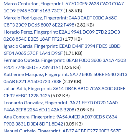
Marco Centurion, Fingerprint: 6770 20E9 2628 C600 C0A7
1CD9 E945 500F 616B 73C7
(1.68 KB)
Marcelo Rodriguez, Fingerprint: 04A3 0AEF 00BC A68C
C8F3 23C9 DC65 8007 6E22 F498
(2.82 KB)
Horacio Perez, Fingerprint: E2A1 9941 DC09 E7D2 2DC3
02C8 854C EBE5 18AF FF23
(1.77 KB)
Ignacio García, Fingerprint: EEAD D44F 3994 FDE5 1BBD
6F04 A065 57CF 1A41 D96F
(1.71 KB)
Fernando Outeda, Fingerprint: 8EAB F0D0 3608 3A1A 4303
F201 774E 0EDE 7739 8191
(2.26 KB)
Katherine Marquez, Fingerprint: 5A72 8405 50BE E540 2813
05AB 8221 A150 0723 783E
(2.39 KB)
Julian Adib, Fingerprint: 3614 DB4B B910 7C63 A00C 8DEE
CE32 6FBC 1228 3425
(5.02 KB)
Leonardo González, Fingerprint: 3A71 FF7D 0D20 1A60
F4A6 2EF8 2254 6D11 42AB B208
(3.09 KB)
Ana Contera, Fingerprint: 9A54 A4ED AE07 0ED5 C634
F90B 3831 D3E4 8DF1 8D42
(3.05 KB)
Nahuel Curbelo, Fingerprint: AB37 4CBE E277 20F3 567E