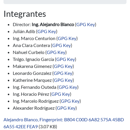
Integrantes
Director:
Ing. Alejandro Blanco
(
GPG Key
)
Julián Adib (
GPG Key
)
Ing. Marco Centurion (
GPG Key
)
Ana Clara Contera (
GPG Key
)
Nahuel Curbelo (
GPG Key
)
Tnlgo. Ignacio García (
GPG Key
)
Makarena Gimenez (
GPG Key
)
Leonardo Gonzalez (
GPG Key
)
Katherine Marquez (
GPG Key
)
Ing. Fernando Outeda (
GPG Key
)
Ing. Horacio Pérez (
GPG Key
)
Ing. Marcelo Rodríguez (
GPG Key
)
Alexander Rodríguez (
GPG Key
)
Alejandro Blanco, Fingerprint: B804 C00D 6A82 575A 45BD
6A55 42EE FEA9
(3.07 KB)