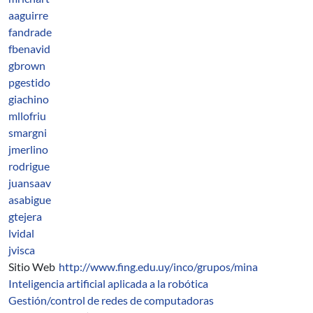
aaguirre
fandrade
fbenavid
gbrown
pgestido
giachino
mllofriu
smargni
jmerlino
rodrigue
juansaav
asabigue
gtejera
lvidal
jvisca
Sitio Web
http://www.fing.edu.uy/inco/grupos/mina
Inteligencia artificial aplicada a la robótica
Gestión/control de redes de computadoras