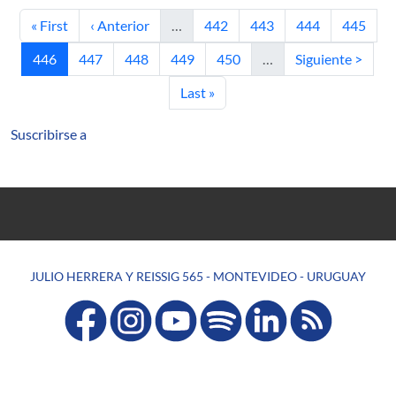
Primera página
Página anterior
Página
Página
Página
Página
« First
‹ Anterior
…
442
443
444
445
Página actual
Página
Página
Página
Página
Siguiente página
446
447
448
449
450
…
Siguiente >
Última página
Last »
Suscribirse a
JULIO HERRERA Y REISSIG 565 - MONTEVIDEO - URUGUAY