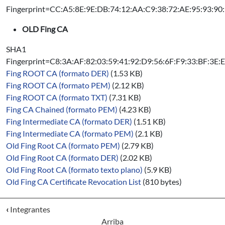
Fingerprint=CC:A5:8E:9E:DB:74:12:AA:C9:38:72:AE:95:93:90
OLD Fing CA
SHA1
Fingerprint=C8:3A:AF:82:03:59:41:92:D9:56:6F:F9:33:BF:3E:
Fing ROOT CA (formato DER)
(1.53 KB)
Fing ROOT CA (formato PEM)
(2.12 KB)
Fing ROOT CA (formato TXT)
(7.31 KB)
Fing CA Chained (formato PEM)
(4.23 KB)
Fing Intermediate CA (formato DER)
(1.51 KB)
Fing Intermediate CA (formato PEM)
(2.1 KB)
Old Fing Root CA (formato PEM)
(2.79 KB)
Old Fing Root CA (formato DER)
(2.02 KB)
Old Fing Root CA (formato texto plano)
(5.9 KB)
Old Fing CA Certificate Revocation List
(810 bytes)
‹
Integrantes
Arriba