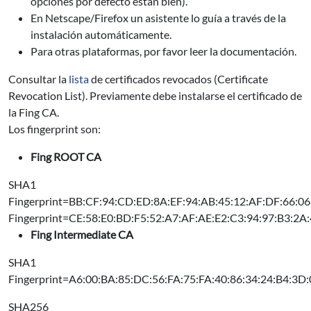
opciones por defecto están bien).
En Netscape/Firefox un asistente lo guía a través de la
instalación automáticamente.
Para otras plataformas, por favor leer la documentación.
Consultar la
lista
de certificados revocados (Certificate
Revocation List). Previamente debe instalarse el certificado de
la Fing CA.
Los fingerprint son:
Fing ROOT CA
SHA1
Fingerprint=BB:CF:94:CD:ED:8A:EF:94:AB:45:12:AF:DF:66:0
Fingerprint=CE:58:E0:BD:F5:52:A7:AF:AE:E2:C3:94:97:B3:2A
Fing Intermediate CA
SHA1
Fingerprint=A6:00:BA:85:DC:56:FA:75:FA:40:86:34:24:B4:3D
SHA256