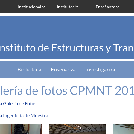
Institucional
Institutos
Enseñanza
Instituto de Estructuras y Tra
Biblioteca
Enseñanza
Investigación
lería de fotos CPMNT 20
a Galería de Fotos
a Ingeniería de Muestra