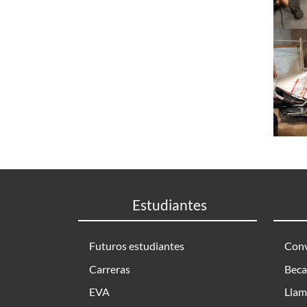
Estudiantes
Futuros estudiantes
Conv
Carreras
Beca
EVA
Llam