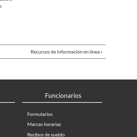
n
nte página
Recursos de Información en línea
›
Funcionarios
Formularios
Marcas horarias
Recibos de sueldo