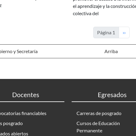
z
el aprendizaje y la construcció
colectiva del
Siguie
Página 1
››
erno y Secretaría
Arriba
Docentes
Egresados
ocatorias financiables
Carreras de posgrado
s posgrado
Cursos de Educación
Permanente
ados abiertos