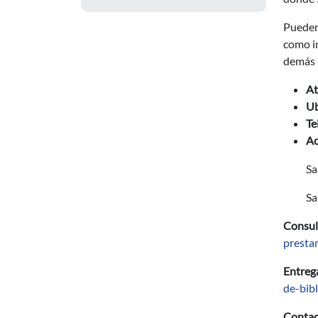
Pueden 
como in
demás b
At
Ub
Te
Ac
Sa
Sa
Consul
presta
Entrega
de-bibl
Contac