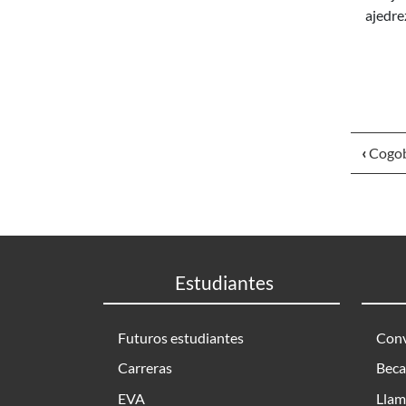
ajedre
‹
Cogobi
Estudiantes
Futuros estudiantes
Conv
Carreras
Beca
EVA
Llam