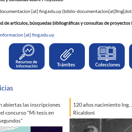
-documentacion
[at]
fing.edu.uy
(biblio-documentacion[at]fing[dot
ud de artículos, búsquedas bibliográficas y consultas de proyectos 
-informacion
[at]
fing.edu.uy
icias
n abiertas las inscripciones
120 años nacimiento Ing. 
 el concurso "Mi tesis en
Ricaldoni
segundos"