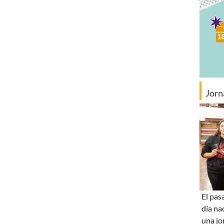
Jorn
el pasado 27 de mayo, en el marco del
día na
una jo