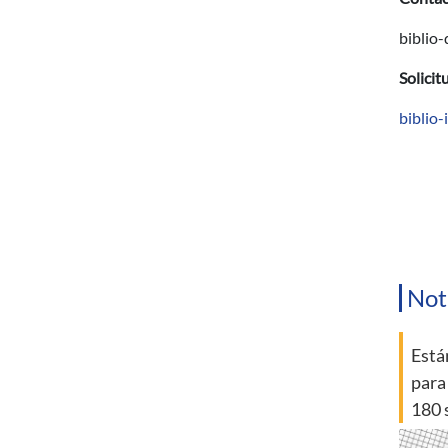
biblio
Solicit
biblio
Not
Está
para
180 