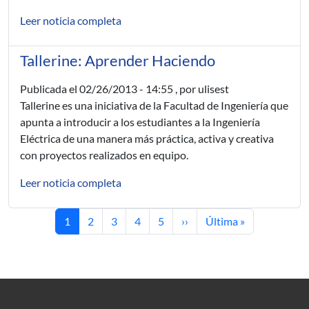
Leer noticia completa
Tallerine: Aprender Haciendo
Publicada el
02/26/2013 - 14:55
, por ulisest
Tallerine es una iniciativa de la Facultad de Ingeniería que
apunta a introducir a los estudiantes a la Ingeniería
Eléctrica de una manera más práctica, activa y creativa
con proyectos realizados en equipo.
Leer noticia completa
Current page
Page
Page
Page
Page
Next page
Last page
1
2
3
4
5
››
Última »