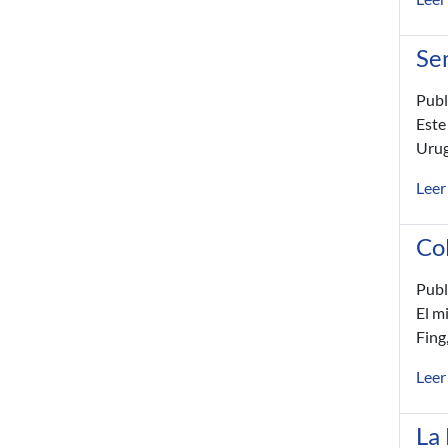
Se
Publ
Este
Urug
Leer
Col
Publ
El m
Fing
Leer
La 