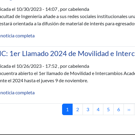
icada el
10/30/2023 - 14:07
, por cabelenda
acultad de Ingeniería añade a sus redes sociales institucionales un
estará orientada a la difusión de material de interés para egresad
 noticia completa
IC: 1er Llamado 2024 de Movilidad e Inte
icada el
10/26/2023 - 17:52
, por cabelenda
ncuentra abierto el 1er llamado de Movilidad e Intercambios Acadé
nte el 2024 hasta el jueves 9 de noviembre.
 noticia completa
Current page
Page
Page
Page
Page
Page
Nex
1
2
3
4
5
6
››