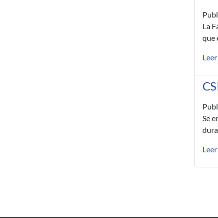
Publ
La F
que 
Leer
CS
Publ
Se e
dura
Leer