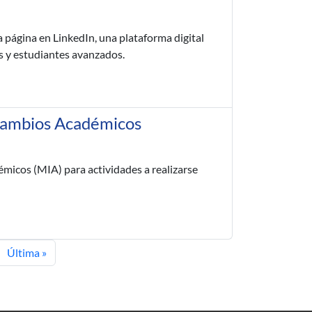
a página en LinkedIn, una plataforma digital
os y estudiantes avanzados.
rcambios Académicos
micos (MIA) para actividades a realizarse
t page
Last page
Última »