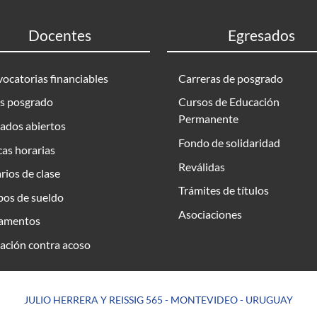
Docentes
Egresados
ocatorias financiables
Carreras de posgrado
s posgrado
Cursos de Educación
Permanente
ados abiertos
Fondo de solidaridad
as horarias
Reválidas
rios de clase
Trámites de títulos
bos de sueldo
Asociaciones
amentos
ación contra acoso
JULIO HERRERA Y REISSIG 565 - MONTEVIDEO - URUGUAY