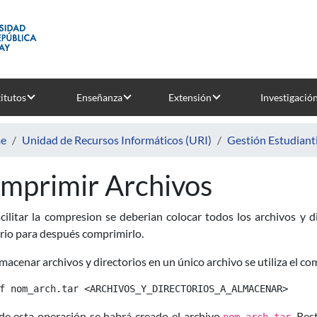
titutos
Enseñanza
Extensión
Investigació
e
Unidad de Recursos Informáticos (URI)
Gestión Estudianti
mprimir Archivos
acilitar la compresion se deberian colocar todos los archivos y
rio para después comprimirlo.
macenar archivos y directorios en un único archivo se utiliza el 
de esta operación se habrá creado el archivo
. Res