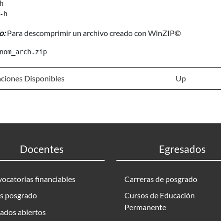


o:
Para descomprimir un archivo creado con WinZIP©
ciones Disponibles
Up
Docentes
Egresados
ocatorias financiables
Carreras de posgrado
s posgrado
Cursos de Educación
Permanente
ados abiertos