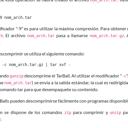
nom_arch.tar
ificador "-9" es para utilizar la máxima compresión. Para obtene
. El archivo
pasa a llamarse
.
-h
nom_arch.tar
nom_arch.tar.gz
.
scomprimir se utiliza el siguiente comando:
mando
descomprime el TarBall. Al utilizar el modificador "
gunzip
-c
ue
) se envía a la salida estándar, la cual es redirig
nom_arch.tar
l comando tar para que desempaquete su contenido.
rBalls pueden descomprimirse fácilmente con programas disponi
n se dispone de los comandos
para comprimir y
par
zip
unzip
: