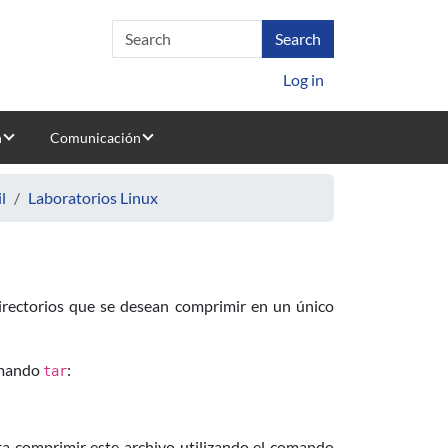
Log in
n
Comunicación
l
Laboratorios Linux
 directorios que se desean comprimir en un único
comando
:
tar
ta comprimir este archivo utilizando el comando