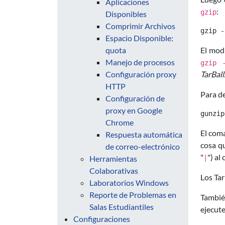
Aplicaciones
:
gzip
Disponibles
Comprimir Archivos
Espacio Disponible:
quota
El mod
Manejo de procesos
gzip 
Configuración proxy
TarBall
HTTP
Para de
Configuración de
proxy en Google
Chrome
El co
Respuesta automática
cosa q
de correo-electrónico
"
") a
Herramientas
|
Colaborativas
Los Ta
Laboratorios Windows
Reporte de Problemas en
Tambié
Salas Estudiantiles
ejecute
Configuraciones