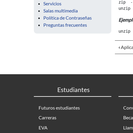
zip  -h
Servicios
Salas multimedia
Política de Contraseñas
Ejempl
Preguntas frecuentes
‹
Aplica
Estudiantes
Futuros estudiantes
Conv
Carreras
Beca
EVA
Llam