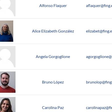
Alfonso Flaquer
aflaquer@fing.
Alice Elizabeth González
elizabet@fing.
Angela Gorgoglione
agorgoglione@f
Bruno López
brunolop@fing
Carolina Paz
carolinapaz@fi