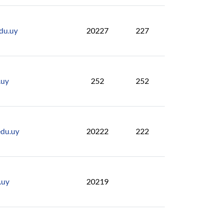
du.uy
20227
227
.uy
252
252
edu.uy
20222
222
.uy
20219