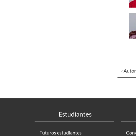
‹
Autori
Estudiantes
Futuros estudiantes
Conv