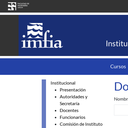
Skip to main content
Instit
Cursos
Do
Institucional
Presentación
Autoridades y
Nombr
Secretaría
Docentes
Funcionarios
Comisión de Instituto