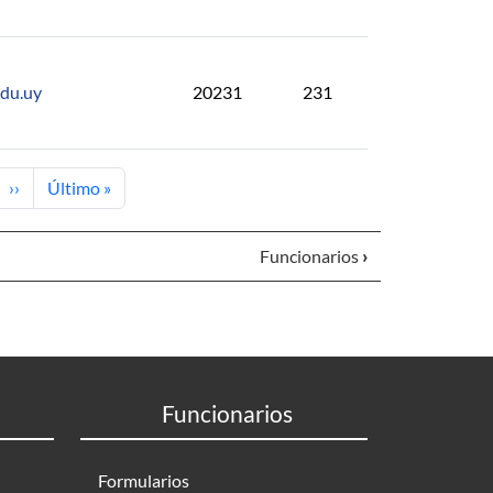
edu.uy
20231
231
e
Next page
Last page
››
Último »
Funcionarios
›
Funcionarios
Formularios