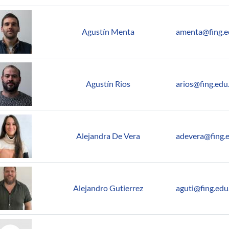
Agustín Menta
amenta@fing.e
Agustín Rios
arios@fing.edu
Alejandra De Vera
adevera@fing.
Alejandro Gutierrez
aguti@fing.edu