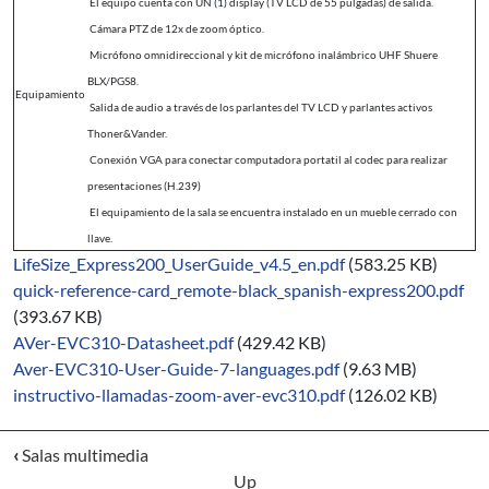
El equipo cuenta con UN (1) display (TV LCD de 55 pulgadas) de salida.
Cámara PTZ de 12x de zoom óptico.
Micrófono omnidireccional y kit de micrófono inalámbrico UHF Shuere
BLX/PGS8.
Equipamiento
Salida de audio a través de los parlantes del TV LCD y parlantes activos
Thoner&Vander.
Conexión VGA para conectar computadora portatil al codec para realizar
presentaciones (H.239)
El equipamiento de la sala se encuentra instalado en un mueble cerrado con
llave.
LifeSize_Express200_UserGuide_v4.5_en.pdf
(583.25 KB)
quick-reference-card_remote-black_spanish-express200.pdf
(393.67 KB)
AVer-EVC310-Datasheet.pdf
(429.42 KB)
Aver-EVC310-User-Guide-7-languages.pdf
(9.63 MB)
instructivo-llamadas-zoom-aver-evc310.pdf
(126.02 KB)
‹
Salas multimedia
Up