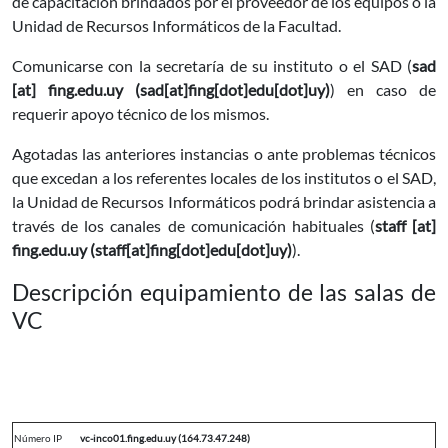
de capacitación brindados por el proveedor de los equipos o la
Unidad de Recursos Informáticos de la Facultad.
Comunicarse con la secretaría de su instituto o el SAD (
sad
[at]
fing.edu.uy
(sad[at]fing[dot]edu[dot]uy)
) en caso de
requerir apoyo técnico de los mismos.
Agotadas las anteriores instancias o ante problemas técnicos
que excedan a los referentes locales de los institutos o el SAD,
la Unidad de Recursos Informáticos podrá brindar asistencia a
través de los canales de comunicación habituales (
staff
[at]
fing.edu.uy
(staff[at]fing[dot]edu[dot]uy)
).
Descripción equipamiento de las salas de
VC
Número IP
vc-inco01.fing.edu.uy (164.73.47.248)