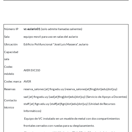
Número IP
vc-aulario01
(solo admite llamadas salientes)
Sala
equipo movil para uso en salas del aulario
Ubicación
Edificio Polifuncional "José Luis Massera", aulario
Capacidad
sala
Codec
AVER EVC310
módelo
Codec marca
AVER
Reservas
reserva_salones
[at]
fing.edu.uy
(reserva_salones[at]fing[dot]edu[dot]uy)
sad
[at]
fing.edu.uy
(sad[at]fing[dot]edu[dot]uy)
(Servicio de Apoyo a Docentes)
Contacto
staff
[at]
fign.edu.uy
(staff[at]fign[dot]edu[dot]uy)
(Unidad de Recursos
técnico
Informáticos)
Equipo de VC instalado en un mueble de metal con dos compartimientos
frontales cerrados con ruedas para su desplazamiento.