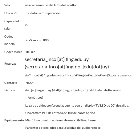
Sala
sala de reuniones del InCo de Facultad
Ubicación
Instituto de Computación
Capacidad
10
sala
Codec
LizeSize Icon 800
módelo
Codec marca
LifeSize
secretaria_inco
[at]
fing.edu.uy
Reservas
(secretaria_inco[at]fing[dot]edu[dot]uy)
staff_inco
[at]
fing.edu.uy
(staff_inco[at]fing[dot]edu[dot]uy)
(Soporte usuarios
Contacto
INCO)
técnico
staff
[at]
fing.edu.uy
(staff[at]fing[dot]edu[dot]uy)
(Unidad de Recursos
Informáticos)
La sala de videoconferencias cuenta con un display TV LED de 50" de salida.
Una cámara PTZ de entrada de 10x de Zoom óptico.
Equipamiento
Micrófono omnidireccional de mesa LifeSize phone.
Parlantes potenciados para la salidad del audio remoto.