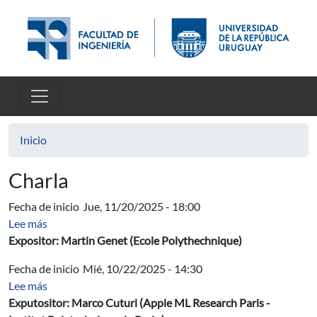
Pasar al contenido principal
Inicio
Charla
Fecha de inicio
Jue, 11/20/2025 - 18:00
sobre Mechanics of the heart and the lungs
Lee más
Expositor: Martin Genet (Ecole Polythechnique)
Fecha de inicio
Mié, 10/22/2025 - 14:30
sobre Optimal Transport and Generative Modeling
Lee más
Exputositor: Marco Cuturi (Apple ML Research Paris -