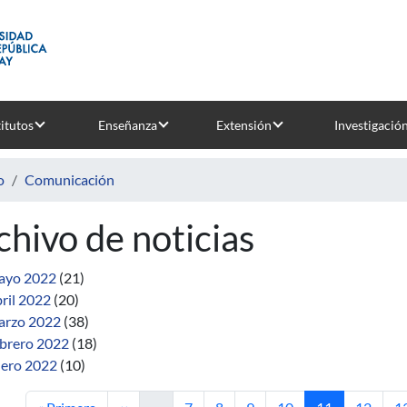
titutos
Enseñanza
Extensión
Investigació
o
Comunicación
chivo de noticias
ayo 2022
(21)
ril 2022
(20)
rzo 2022
(38)
brero 2022
(18)
ero 2022
(10)
Primera página
Página anterior
Página
Página
Página
Página
Página actual
Página
P