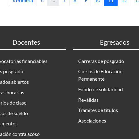
« Primera
‹‹
…
7
8
9
10
11
12
1
Docentes
Egresados
ocatorias financiables
Carreras de posgrado
s posgrado
Cursos de Educación
Permanente
ados abiertos
Fondo de solidaridad
as horarias
Reválidas
rios de clase
Trámites de títulos
bos de sueldo
Asociaciones
amentos
ación contra acoso