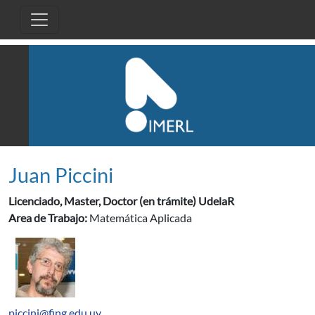
Pasar al contenido principal
Juan Piccini
Licenciado, Master, Doctor (en trámite) UdelaR
Area de Trabajo:
Matemática Aplicada
piccini@fing.edu.uy