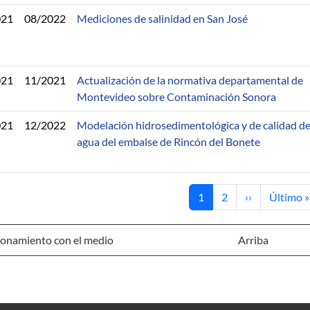
021
08/2022
Mediciones de salinidad en San José
021
11/2021
Actualización de la normativa departamental de
Montevideo sobre Contaminación Sonora
021
12/2022
Modelación hidrosedimentológica y de calidad d
agua del embalse de Rincón del Bonete
Página actual
Página
Siguiente pág
Última p
1
2
››
Último »
ionamiento con el medio
Arriba