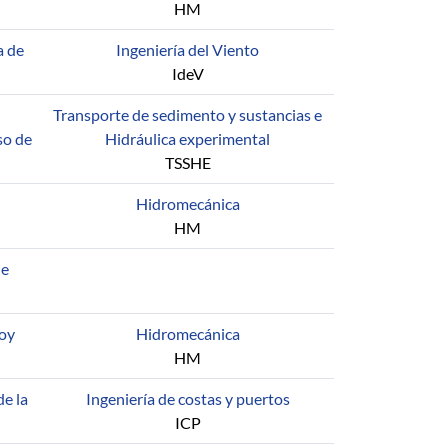
HM
a de
Ingeniería del Viento
IdeV
Transporte de sedimento y sustancias e
so de
Hidráulica experimental
TSSHE
Hidromecánica
HM
de
joy
Hidromecánica
HM
de la
Ingeniería de costas y puertos
ICP