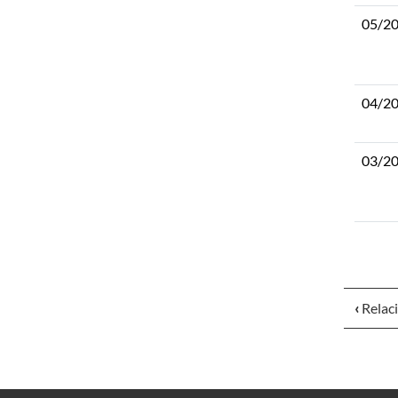
05/2
04/2
03/2
‹
Relac