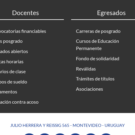
Docentes
Egresados
ocatorias financiables
Carreras de posgrado
s posgrado
Cursos de Educación
Permanente
ados abiertos
Fondo de solidaridad
as horarias
Reválidas
rios de clase
Trámites de títulos
bos de sueldo
Asociaciones
amentos
ación contra acoso
JULIO HERRERA Y REISSIG 565 - MONTEVIDEO - URUGUAY