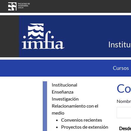
Pasar al contenido principal
Instit
Cursos
Co
Institucional
Enseñanza
Investigación
Nombr
Relacionamiento con el
medio
Convenios recientes
Proyectos de extensión
Desd