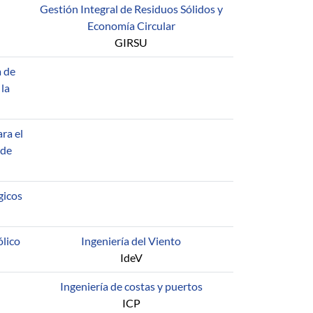
Gestión Integral de Residuos Sólidos y
Economía Circular
GIRSU
a de
 la
ra el
 de
gicos
ólico
Ingeniería del Viento
IdeV
Ingeniería de costas y puertos
ICP