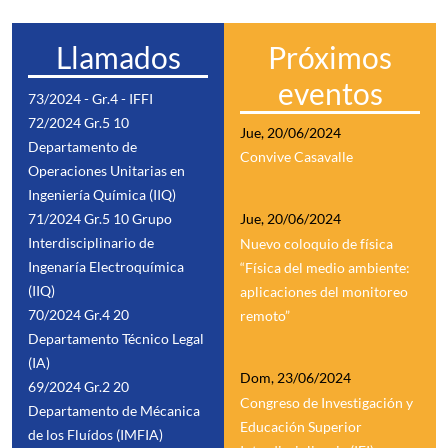
Llamados
Próximos
eventos
73/2024 - Gr.4 - IFFI
72/2024 Gr.5 10
Jue, 20/06/2024
Departamento de
Convive Casavalle
Operaciones Unitarias en
Ingeniería Química (IIQ)
71/2024 Gr.5 10 Grupo
Jue, 20/06/2024
Interdisciplinario de
Nuevo coloquio de física
Ingenaría Electroquímica
“Física del medio ambiente:
(IIQ)
aplicaciones del monitoreo
70/2024 Gr.4 20
remoto”
Departamento Técnico Legal
(IA)
Dom, 23/06/2024
69/2024 Gr.2 20
Congreso de Investigación y
Departamento de Mécanica
Educación Superior
de los Fluídos (IMFIA)