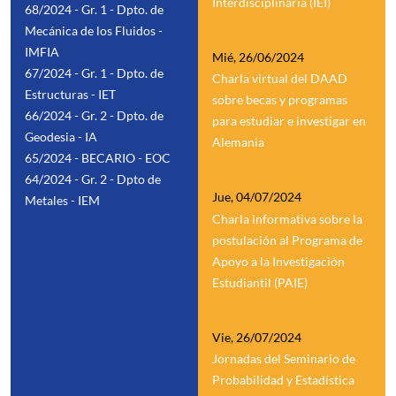
Interdisciplinaria (IEI)
68/2024 - Gr. 1 - Dpto. de
Mecánica de los Fluidos -
IMFIA
Mié, 26/06/2024
67/2024 - Gr. 1 - Dpto. de
Charla virtual del DAAD
Estructuras - IET
sobre becas y programas
66/2024 - Gr. 2 - Dpto. de
para estudiar e investigar en
Geodesia - IA
Alemania
65/2024 - BECARIO - EOC
64/2024 - Gr. 2 - Dpto de
Jue, 04/07/2024
Metales - IEM
Charla informativa sobre la
postulación al Programa de
Apoyo a la Investigación
Estudiantil (PAIE)
Vie, 26/07/2024
Jornadas del Seminario de
Probabilidad y Estadística