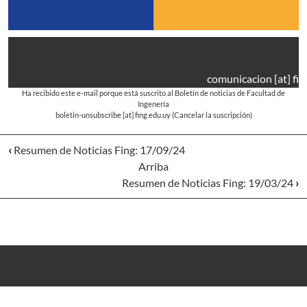
comunicacion
[at]
fin
Ha recibido este e-mail porque está suscrito al Boletín de noticias de Facultad de
Ingenería
boletin-unsubscribe
[at]
fing.edu.uy
(Cancelar la suscripción)
‹
Resumen de Noticias Fing: 17/09/24
Arriba
Resumen de Noticias Fing: 19/03/24
›