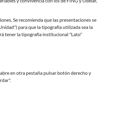
ariables y convivencia con los de FING y Udelar,
iones. Se recomienda que las presentaciones se
idad") para que la tipografía utilizada sea la
á tener la tipografía institucional "Lato"
e abre en otra pestaña pulsar botón derecho y
rdar".