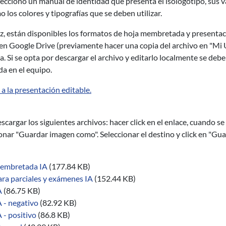
eccionó un manual de identidad que presenta el isologotipo, sus v
o los colores y tipografías que se deben utilizar.
z, están disponibles los formatos de hoja membretada y presentac
en Google Drive (previamente hacer una copia del archivo en "Mi Un
a. Si se opta por descargar el archivo y editarlo localmente se deber
da en el equipo.
a la presentación editable.
scargar los siguientes archivos: hacer click en el enlace, cuando s
onar "Guardar imagen como". Seleccionar el destino y click en "Gua
embretada IA
(177.84 KB)
ara parciales y exámenes IA
(152.44 KB)
A
(86.75 KB)
 - negativo
(82.92 KB)
 - positivo
(86.8 KB)