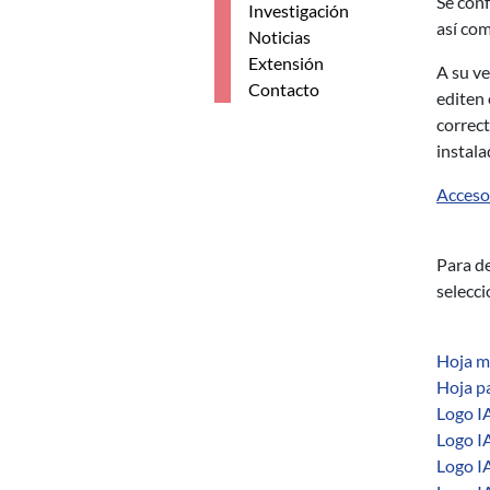
Se conf
Investigación
así com
Noticias
Extensión
A su ve
Contacto
editen 
correct
instala
Acceso 
Para de
selecci
Hoja m
Hoja p
Logo I
Logo IA
Logo IA