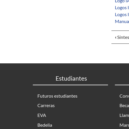
Logo IA
Logos 
Logos 
Manual
‹
Síntes
Estudiantes
Futuros estudiantes
Conv
Carreras
Beca
EVA
Llam
Bedelia
Marc