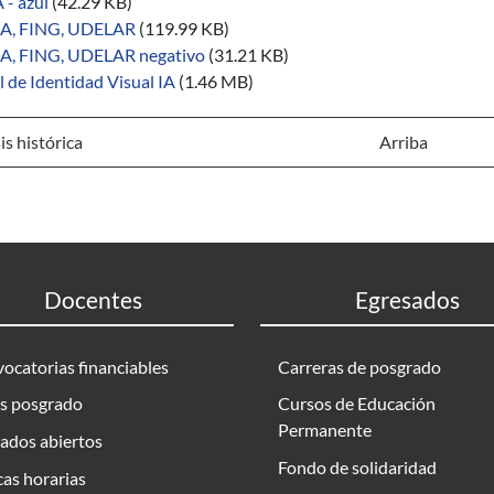
 - azul
(42.29 KB)
IA, FING, UDELAR
(119.99 KB)
IA, FING, UDELAR negativo
(31.21 KB)
 de Identidad Visual IA
(1.46 MB)
is histórica
Arriba
Docentes
Egresados
ocatorias financiables
Carreras de posgrado
s posgrado
Cursos de Educación
Permanente
ados abiertos
Fondo de solidaridad
as horarias