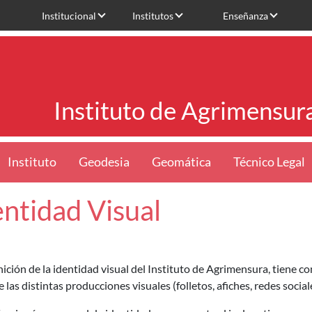
Institucional
Institutos
Enseñanza
Instituto de Agrimensur
Instituto
Geodesia
Geomática
Técnico Legal
entidad Visual
nición de la identidad visual del Instituto de Agrimensura, tiene 
e las distintas producciones visuales (folletos, afiches, redes social