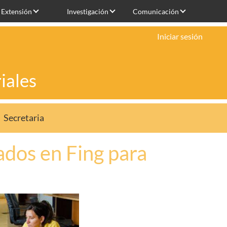
Extensión
Investigación
Comunicación
Iniciar sesión
iales
Secretaria
ados en Fing para