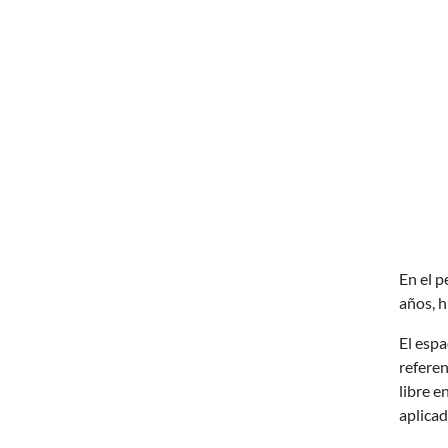
En el p
años, h
El espa
referen
libre e
aplicad