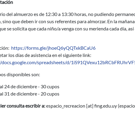
tación
rio del almuerzo es de 12:30 a 13:30 horas, no pudiendo permanece
, sino que deben ir con sus referentes para almorzar. En la mañana
que se solicita que cada niño/a venga con su merienda cada día, as
pción:
https://forms.gle/jhoeQ6yQQTxkBCaU6
ar los días de asistencia en el siguiente link:
://docs.google.com/spreadsheets/d/1iS91QVexu12bRCbFRUhrVF
os disponibles son:
al 24 de diciembre - 30 cupos
al 31 de diciembre - 20 cupos
er consulta escribir a:
espacio_recreacion
[at]
fing.edu.uy
(espacio