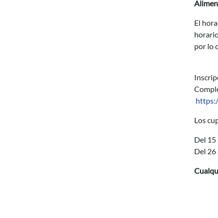
Alimen
El hora
horario
por lo 
Inscri
Complet
https
Los cup
Del 15 
Del 26 
Cualqui