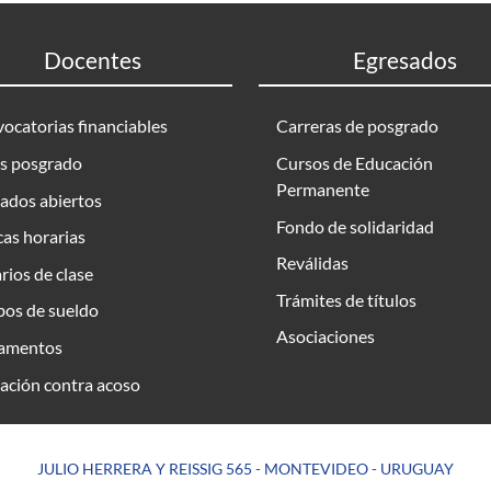
Docentes
Egresados
ocatorias financiables
Carreras de posgrado
s posgrado
Cursos de Educación
Permanente
ados abiertos
Fondo de solidaridad
as horarias
Reválidas
rios de clase
Trámites de títulos
bos de sueldo
Asociaciones
amentos
ación contra acoso
JULIO HERRERA Y REISSIG 565 - MONTEVIDEO - URUGUAY