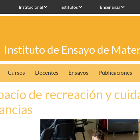
Institucional
Institutos
Enseñanza
Instituto de Ensayo de Mater
Cursos
Docentes
Ensayos
Publicaciones
pacio de recreación y cuid
fancias