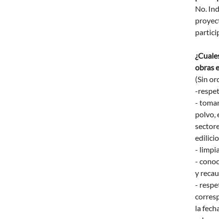
No. In
proyect
partic
¿Cuales
obras e
(Sin or
-respet
- tomar
polvo, 
sectore
edilici
- limpi
- conoc
y reca
- respe
corresp
la fech