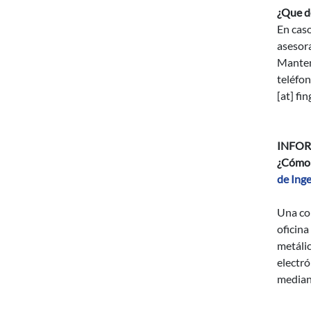
¿Que d
En cas
asesora
Manten
teléfon
[at]
fin
INFO
¿Cómo 
de Inge
Una cop
oficina
metálic
electró
mediant