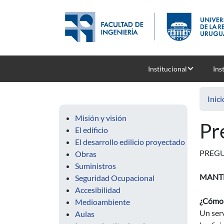
Pasar al contenido principal
Institucional
Ins
Inici
Misión y visión
Pr
El edificio
El desarrollo edilicio proyectado
PREGU
Obras
Suministros
MANT
Seguridad Ocupacional
Accesibilidad
¿Cómo 
Medioambiente
Un serv
Aulas