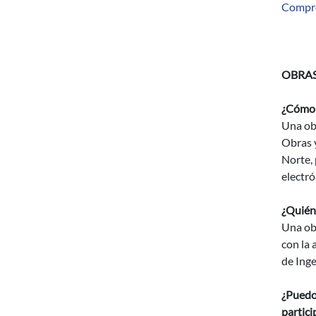
Compr
OBRA
¿Cómo h
Una obr
Obras 
Norte, 
electró
¿Quién 
Una obr
con la 
de Inge
¿Puedo 
partic