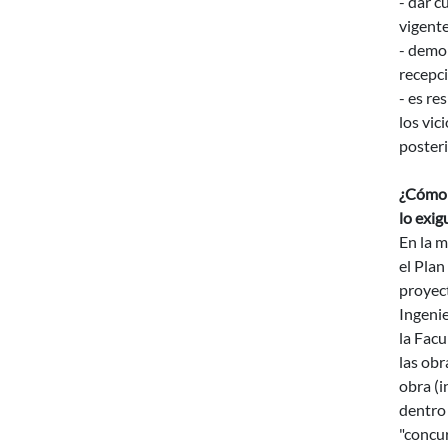
- dar c
vigente
- demol
recepci
- es re
los vic
posteri
¿Cómo 
lo exi
En la m
el Plan
proyect
Ingenie
la Facu
las obr
obra (i
dentro 
"concur