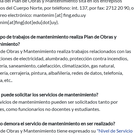
ina del Plan de Obras y Mantenimiento sita en los entrepisos
os del Cuerpo Norte, por teléfono: int. 137, por fax: 2712 20 90, o
reo electrónico:
mantenim
[at]
fing.edu.uy
nim[at]fing[dot]edu[dot]uy)
.
ipo de trabajos de mantenimiento realiza Plan de Obras y
imiento?
 de Obras y Mantenimiento realiza trabajos relacionados con las
ciones de electricidad, alumbrado, protección contra incendios,
ría, saneamiento, calefacción, climatización, gas natural,
ería, cerrajería, pintura, albañilería, redes de datos, telefonía,
a, etc..
puede solicitar los servicios de mantenimiento?
vicios de mantenimiento pueden ser solicitados tanto por
es, como funcionarios no docentes y estudiantes.
o demora el servicio de mantenimiento en ser realizado?
n de Obras y Mantenimiento tiene expresado su
"Nivel de Servicio