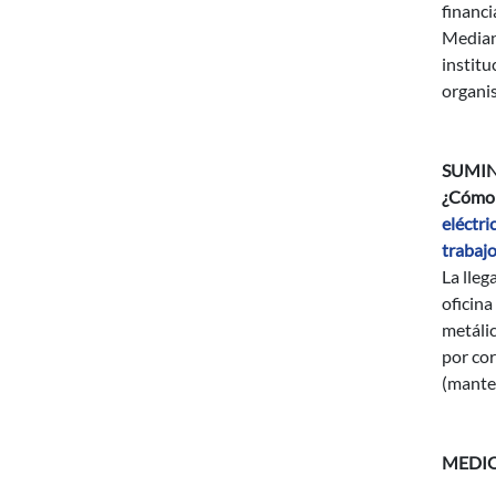
financi
Mediano
institu
organis
SUMIN
¿Cómo 
eléctri
trabajo
La lleg
oficina
metálic
por cor
(mante
MEDI