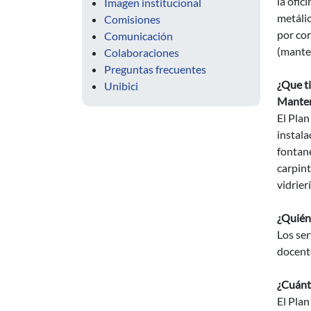
la ofic
Imagen institucional
metálic
Comisiones
por cor
Comunicación
(mante
Colaboraciones
Preguntas frecuentes
¿Que t
Unibici
Manten
El Plan
instala
fontane
carpint
vidrierí
¿Quién 
Los ser
docent
¿Cuánt
El Pla