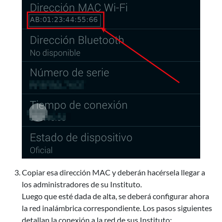
Copiar esa dirección MAC y deberán hacérsela llegar a
los administradores de su Instituto.
Luego que esté dada de alta, se deberá configurar ahora
la red inalámbrica correspondiente. Los pasos siguientes
detallan la conexión a la red de sus Instituto: