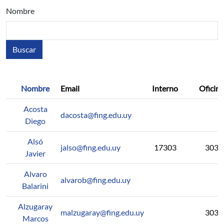
Nombre
Nombre
Email
Interno
Oficina
Acosta
dacosta@fing.edu.uy
Diego
Alsó
jalso@fing.edu.uy
17303
303
Javier
Alvaro
alvarob@fing.edu.uy
Balarini
Alzugaray
malzugaray@fing.edu.uy
303
Marcos