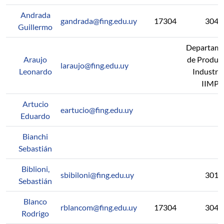
Andrada
gandrada@fing.edu.uy
17304
304
Guillermo
Departam
Araujo
de Produc
laraujo@fing.edu.uy
Leonardo
Industria
IIMPI
Artucio
eartucio@fing.edu.uy
Eduardo
Bianchi
Sebastián
Biblioni,
sbibiloni@fing.edu.uy
301
Sebastián
Blanco
rblancom@fing.edu.uy
17304
304
Rodrigo