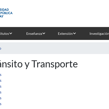
titutos
Enseñanza
Extensión
Investigació
o
ánsito y Transporte
sobre Mezclas asfálticas: diseño, dosificación y control
s
sobre Evaluación económica de proyectos y programas viales c
s
sobre Análisis de redes de transporte urbano
s
sobre Simulación a eventos discretos
s
sobre Introducción a la ingeniería de Tránsito
s
sobre Introducción a la ingeniería de Tránsito
s