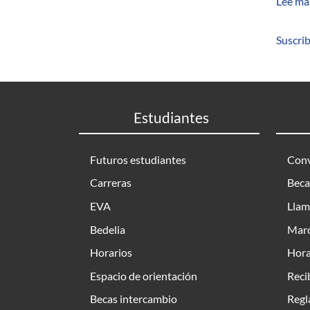
Lee má
Suscrib
Estudiantes
Futuros estudiantes
Conv
Carreras
Beca
EVA
Llam
Bedelia
Marc
Horarios
Hora
Espacio de orientación
Reci
Becas intercambio
Regl