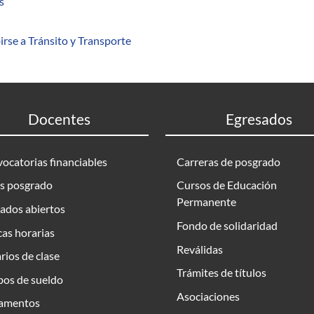
sobre Fundamentos de informática urbana: análisis y procesami
s
irse a Tránsito y Transporte
Docentes
Egresados
ocatorias financiables
Carreras de posgrado
s posgrado
Cursos de Educación
Permanente
ados abiertos
Fondo de solidaridad
as horarias
Reválidas
rios de clase
Trámites de títulos
bos de sueldo
Asociaciones
amentos