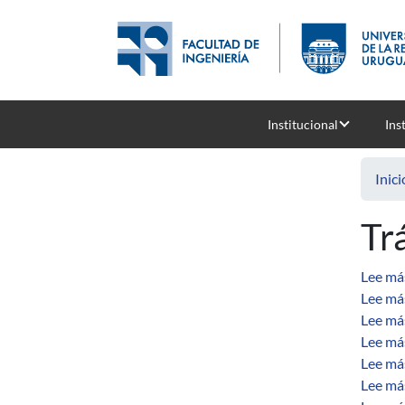
Pasar al contenido principal
Institucional
Ins
Inici
Tr
Lee má
Lee má
Lee má
Lee má
Lee má
Lee má